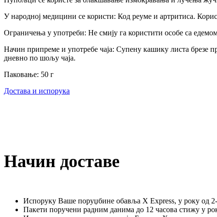
У народној медицини се користи: Код реуме и артритиса. Користи
Ограничења у употреби: Не смију га користити особе са едем
Начин припреме и употребе чаја: Супену кашику листа брезе пр
дневно по шољу чаја.
Паковање: 50 г
Достава и испорука
Начин доставе
Испоруку Ваше поруџбине обавља X Express, у року од 2-
Пакети поручени радним данима до 12 часова стижу у рок