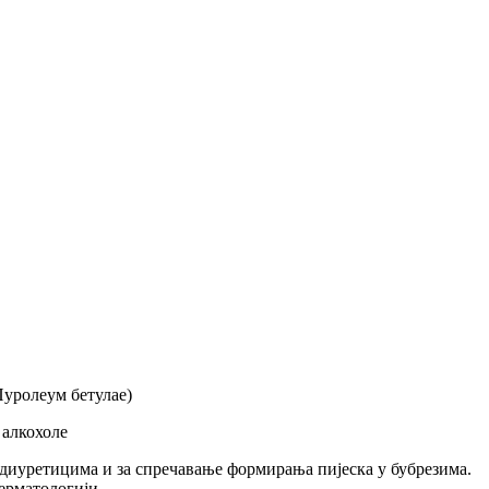
Пyролеум бетулае)
 алкохоле
диуретицима и за спречавање формирања пијеска у бубрезима.
ерматологији.