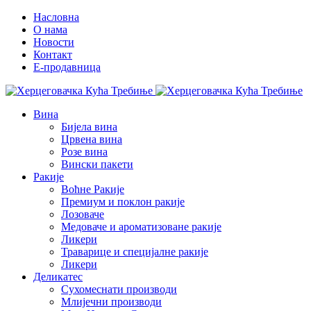
Насловна
О нама
Новости
Контакт
E-продавница
Вина
Бијела вина
Црвена вина
Розе вина
Вински пакети
Ракије
Воћне Ракије
Премиум и поклон ракије
Лозоваче
Медоваче и ароматизоване ракије
Ликери
Траварице и специјалне ракије
Ликери
Деликатес
Сухомеснати производи
Млијечни производи