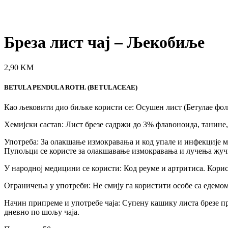
Click to enlarge
Бреза лист чај – Љекобиље
2,90
KM
BETULA PENDULA ROTH. (BETULACEAE)
Као љековити дио биљке користи се: Осушен лист (Бетулае фоли
Хемијски састав: Лист брезе садржи до 3% флавоноида, танине
Употреба: За олакшање измокравања и код упале и инфекције м
Пупољци се користе за олакшавање измокравања и лучења жучи,
У народној медицини се користи: Код реуме и артритиса. Користи
Ограничења у употреби: Не смију га користити особе са едем
Начин припреме и употребе чаја: Супену кашику листа брезе пр
дневно по шољу чаја.