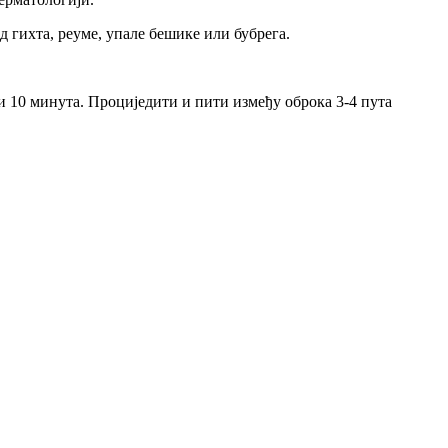
д гихта, реуме, упале бешике или бубрега.
и 10 минута. Проциједити и пити између оброка 3-4 пута