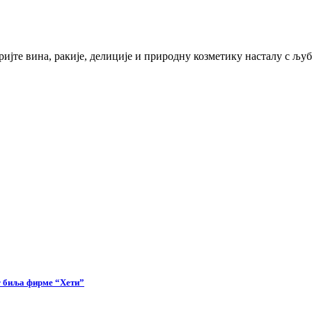
кријте вина, ракије, делиције и природну козметику насталу с 
г биља фирме “Хети”