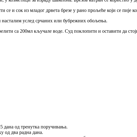
 се и сок из младог дрвета брезе у рано прољеће који се пије ко
ом насталим услед срчаних или бубрежних обољења.
елити са 200мл кључале воде. Суд поклопити и оставити да стој
5 дана од тренутка поручивања.
у од два радна дана.