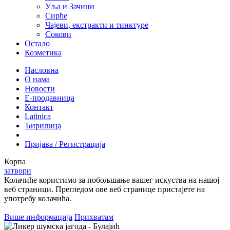
Уља и Зачини
Сирће
Чајеви, екстракти и тинктуре
Сокови
Остало
Козметика
Насловна
О нама
Новости
Е-продавница
Контакт
Latinica
Ћирилица
Пријава / Регистрација
Корпа
затвори
Колачиће користимо за побољшање вашег искуства на нашој
веб страници. Прегледом ове веб странице пристајете на
употребу колачића.
Више информација
Прихватам