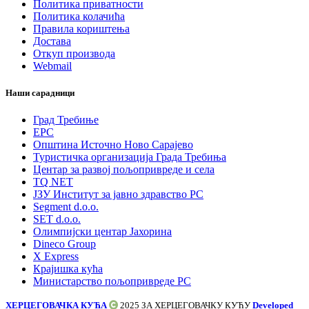
Политика приватности
Политика колачића
Правила кориштења
Достава
Откуп производа
Webmail
Наши сарадници
Град Требиње
ЕРС
Општина Источно Ново Сарајево
Туристичка организација Града Требиња
Центар за развој пољопривреде и села
TQ NET
ЈЗУ Институт за јавно здравство РС
Segment d.o.o.
SET d.o.o.
Олимпијски центар Јахорина
Dineco Group
X Express
Крајишка кућа
Министарство пољопривреде РС
ХЕРЦЕГОВАЧКА КУЋА
2025 ЗА
ХЕРЦЕГОВАЧКУ КУЋУ
Developed