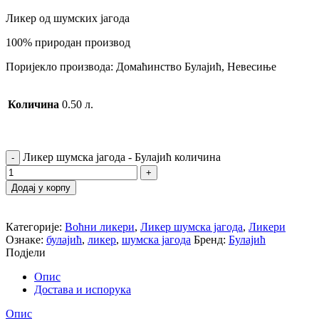
Ликер од шумских јагода
100% природан производ
Поријекло производа: Домаћинство Булајић, Невесиње
Количина
0.50 л.
Ликер шумска јагода - Булајић количина
Додај у корпу
Категорије:
Воћни ликери
,
Ликер шумска јагода
,
Ликери
Ознаке:
булајић
,
ликер
,
шумска јагода
Бренд:
Булајић
Подјели
Опис
Достава и испорука
Опис