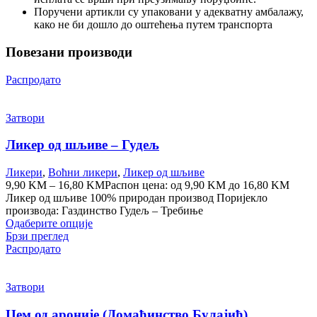
Поручени артикли су упаковани у адекватну амбалажу,
како не би дошло до оштећења путем транспорта
Повезани производи
Распродато
Затвори
Ликер од шљиве – Гудељ
Ликери
,
Воћни ликери
,
Ликер од шљиве
9,90
KM
–
16,80
KM
Распон цена: од 9,90 KM до 16,80 KM
Ликер од шљиве 100% природан производ Поријекло
производа: Газдинство Гудељ – Требиње
Одаберите опције
Брзи преглед
Распродато
Затвори
Џем од ароније (Домаћинство Булајић)