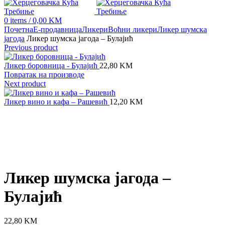
0
items
/
0,00
KM
Почетна
Е-продавница
Ликери
Воћни ликери
Ликер шумска
јагода
Ликер шумска јагода – Булајић
Previous product
Ликер боровница - Булајић
22,80
KM
Повратак на производе
Next product
Ликер вино и кафа – Рашевић
12,20
KM
Click to enlarge
Ликер шумска јагода –
Булајић
22,80
KM