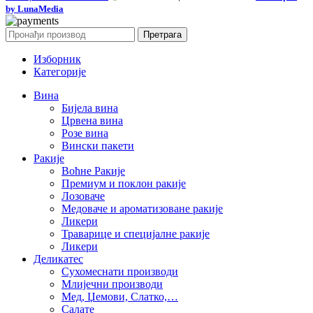
by LunaMedia
Претрага
Изборник
Категорије
Вина
Бијела вина
Црвена вина
Розе вина
Вински пакети
Ракије
Воћне Ракије
Премиум и поклон ракије
Лозоваче
Медоваче и ароматизоване ракије
Ликери
Траварице и специјалне ракије
Ликери
Деликатес
Сухомеснати производи
Млијечни производи
Мед, Џемови, Слатко,…
Салате