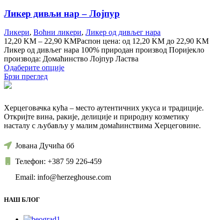
Ликер дивљи нар – Лојпур
Ликери
,
Воћни ликери
,
Ликер од дивљег нара
12,20
KM
–
22,90
KM
Распон цена: од 12,20 KM до 22,90 KM
Ликер од дивљег нара 100% природан производ Поријекло
производа: Домаћинство Лојпур Ластва
Одаберите опције
Брзи преглед
Херцеговачка кућа – место аутентичних укуса и традиције.
Откријте вина, ракије, делиције и природну козметику
насталу с љубављу у малим домаћинствима Херцеговине.
Јована Дучића бб
Телефон: +387 59 226-459
Email: info@herzeghouse.com
НАШ БЛОГ