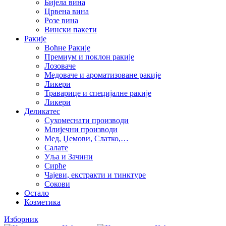
Бијела вина
Црвена вина
Розе вина
Вински пакети
Ракије
Воћне Ракије
Премиум и поклон ракије
Лозоваче
Медоваче и ароматизоване ракије
Ликери
Траварице и специјалне ракије
Ликери
Деликатес
Сухомеснати производи
Млијечни производи
Мед, Џемови, Слатко,…
Салате
Уља и Зачини
Сирће
Чајеви, екстракти и тинктуре
Сокови
Остало
Козметика
Изборник