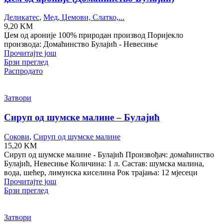
Деликатес
,
Мед, Џемови, Слатко,...
9,20
KM
Џем од ароније 100% природан производ Поријекло
производа: Домаћинство Булајић - Невесиње
Прочитајте још
Брзи преглед
Распродато
Затвори
Сируп од шумске малине – Булајић
Сокови
,
Сируп од шумске малине
15,20
KM
Сируп од шумске малине - Булајић Произвођач: домаћинство
Булајић, Невесиње Количина: 1 л. Састав: шумска малина,
вода, шећер, лимунска киселина Рок трајања: 12 мјесеци
Прочитајте још
Брзи преглед
Затвори