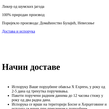
Ликер од шумских јагода
100% природан производ
Поријекло производа: Домаћинство Булајић, Невесиње
Достава и испорука
Начин доставе
Испоруку Ваше поруџбине обавља X Express, у року од
2-5 дана од тренутка поручивања.
Пакети поручени радним данима до 12 часова стижу у
року од два радна дана.
Испорука се врши на територији Босне и Херцеговине и
исплата се врши при преузимању поруџбине.