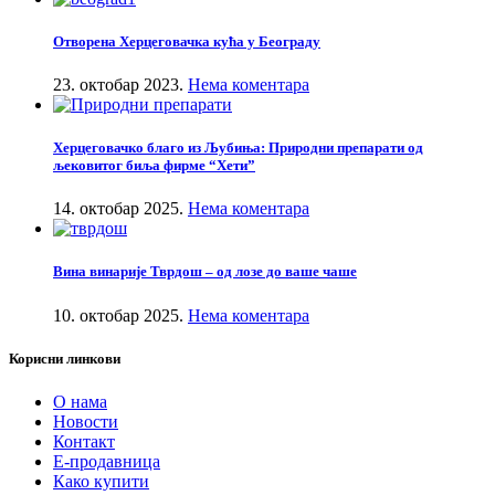
Отворена Херцеговачка кућа у Београду
23. октобар 2023.
Нема коментара
Херцеговачко благо из Љубиња: Природни препарати од
љековитог биља фирме “Хети”
14. октобар 2025.
Нема коментара
Вина винарије Тврдош – од лозе до ваше чаше
10. октобар 2025.
Нема коментара
Корисни линкови
О нама
Новости
Контакт
Е-продавница
Како купити