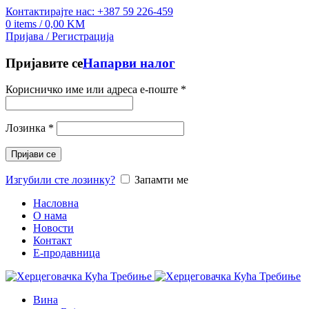
Контактирајте нас: +387 59 226-459
0
items
/
0,00
KM
Пријава / Регистрација
Пријавите се
Напарви налог
Корисничко име или адреса е-поште
*
Лозинка
*
Пријави се
Изгубили сте лозинку?
Запамти ме
Насловна
О нама
Новости
Контакт
E-продавница
Вина