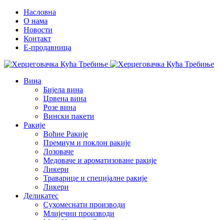
Насловна
О нама
Новости
Контакт
E-продавница
Вина
Бијела вина
Црвена вина
Розе вина
Вински пакети
Ракије
Воћне Ракије
Премиум и поклон ракије
Лозоваче
Медоваче и ароматизоване ракије
Ликери
Траварице и специјалне ракије
Ликери
Деликатес
Сухомеснати производи
Млијечни производи