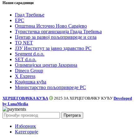
Наши сарадници
Град Требиње
ЕРС
Општина Источно Ново Сарајево
Туристичка организација Града Требиња
Центар за развој пољопривреде и села
TQ NET
ЈЗУ Институт за јавно здравство РС
Segment d.o.o.
SET d.o.o.
Олимпијски центар Јахорина
Dineco Group
X Express
Крајишка кућа
Министарство пољопривреде РС
ХЕРЦЕГОВАЧКА КУЋА
2025 ЗА
ХЕРЦЕГОВАЧКУ КУЋУ
Developed
by LunaMedia
Претрага
Изборник
Категорије