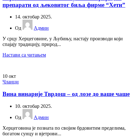
препарати од љековитог биља фирме “Хети”
14. октобар 2025.
Од
Админ
У срцу Херцеговине, у Љубињу, настају производи који
спајају традицију, природ...
Настави са читањем
10
окт
Чланци
Вина винарије Тврдош – од лозе до ваше чаше
10. октобар 2025.
Од
Админ
Херцеговина је позната по својим брдовитим пределима,
богатом сунцу и вјетрови...