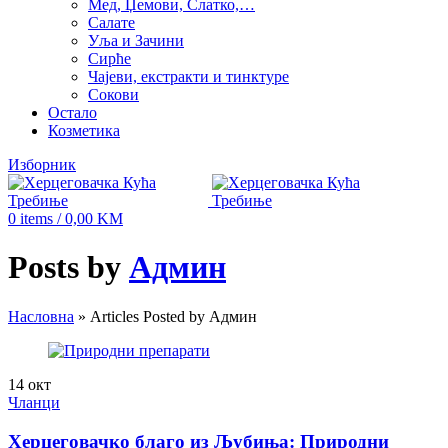
Мед, Џемови, Слатко,…
Салате
Уља и Зачини
Сирће
Чајеви, екстракти и тинктуре
Сокови
Остало
Козметика
Изборник
0
items
/
0,00
KM
Posts by
Админ
Насловна
»
Articles Posted by Админ
14
окт
Чланци
Херцеговачко благо из Љубиња: Природни