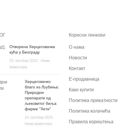
ОГ
Корисни линкови
Отворена Херцеговачка
О нама
кућа у Београду
Новости
23. октобар 2023.
Нема
коментара
Контакт
Е-продавница
Херцеговачко
благо из Љубиња:
Како купити
Природни
препарати од
Политика приватности
љековитог биља
фирме “Хети”
Политика колачића
14. октобар 2025.
Правила кориштења
Нема коментара