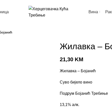
ница
Вина
Рак
Бојанић
Жилавка – Б
21,30
KM
Жилавка – Бојанић
Суво бијело вино
Подрум Бојанић Требиње
13,1% алк.