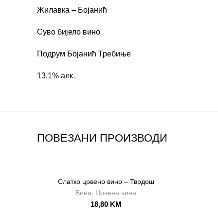
Жилавка – Бојанић
Суво бијело вино
Подрум Бојанић Требиње
13,1% алк.
ПОВЕЗАНИ ПРОИЗВОДИ
Слатко црвено вино – Тврдош
Вина
,
Црвена вина
18,80
KM