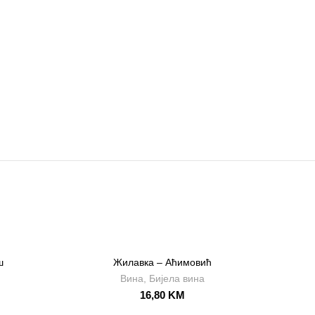
ш
Жилавка – Аћимовић
Вина
,
Бијела вина
16,80
KM