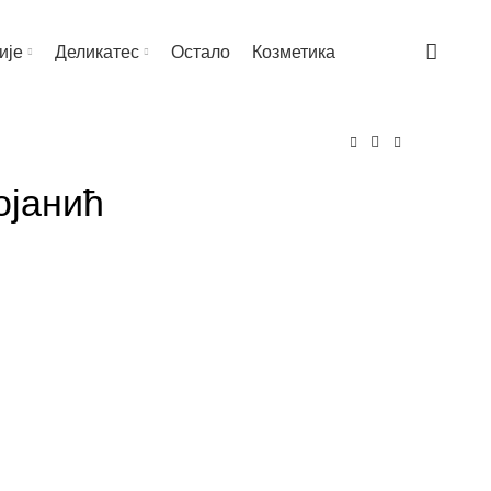
ије
Деликатес
Остало
Козметика
ојанић