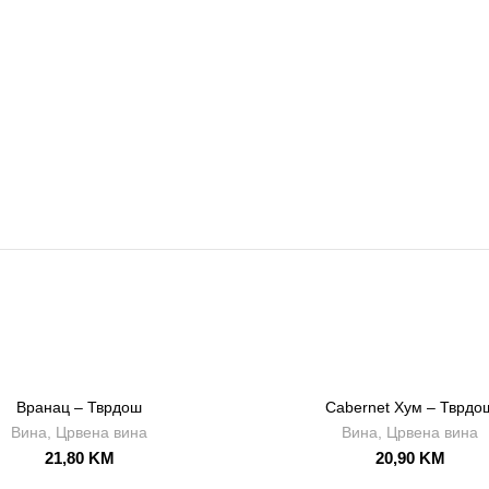
Вранац – Тврдош
Cabernet Хум –
Тврдо
Вина
,
Црвена вина
Вина
,
Црвена вина
21,80
KM
20,90
KM