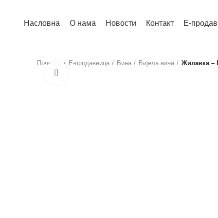
Насловна
О нама
Новости
Контакт
E-продав
Почетна
Е-продавница
Вина
Бијела вина
Жилавка – 
Click to enlarge