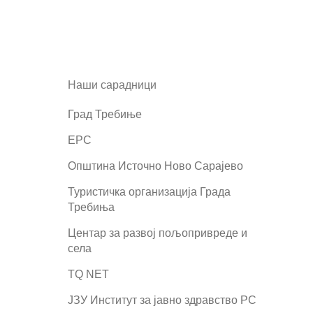
Наши сарадници
Град Требиње
ЕРС
Општина Источно Ново Сарајево
Туристичка организација Града
Требиња
Центар за развој пољопривреде и
села
TQ NET
ЈЗУ Институт за јавно здравство РС