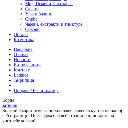
Мед, Џемови, Слатко,…
Салате
Уља и Зачини
Сирће
Чајеви, екстракти и тинктуре
Сокови
Остало
Козметика
Насловна
О нама
Новости
Е-продавница
Контакт
Latinica
Ћирилица
Пријава / Регистрација
Корпа
затвори
Колачиће користимо за побољшање вашег искуства на нашој
веб страници. Прегледом ове веб странице пристајете на
употребу колачића.