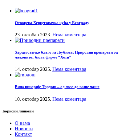
Отворена Херцеговачка кућа у Београду
23. октобар 2023.
Нема коментара
Херцеговачко благо из Љубиња: Природни препарати од
љековитог биља фирме “Хети”
14. октобар 2025.
Нема коментара
Вина винарије Тврдош – од лозе до ваше чаше
10. октобар 2025.
Нема коментара
Корисни линкови
О нама
Новости
Контакт