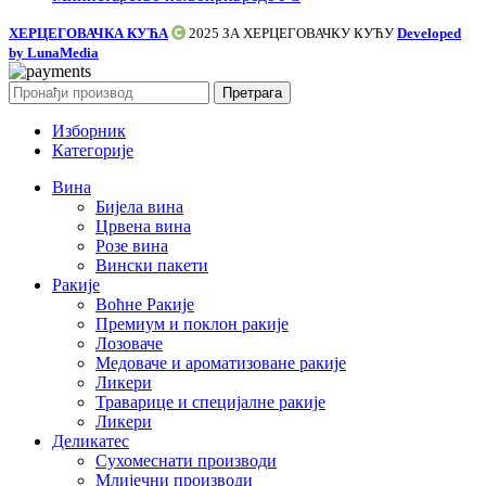
ХЕРЦЕГОВАЧКА КУЋА
2025 ЗА
ХЕРЦЕГОВАЧКУ КУЋУ
Developed
by LunaMedia
Претрага
Изборник
Категорије
Вина
Бијела вина
Црвена вина
Розе вина
Вински пакети
Ракије
Воћне Ракије
Премиум и поклон ракије
Лозоваче
Медоваче и ароматизоване ракије
Ликери
Траварице и специјалне ракије
Ликери
Деликатес
Сухомеснати производи
Млијечни производи