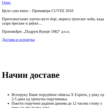
Опис
Бјело суво вино – Примавера CUVEE 2018
Препознатљиве златно-жуте боје, мириса тропског воћа, када
сазри брескве и јабуке…
Произвођач: „Подрум Вукоје 1982“ д-о.о.
Достава и испорука
Начин доставе
Испоруку Ваше поруџбине обавља X Express, у року од
2-5 дана од тренутка поручивања.
Пакети поручени радним данима до 12 часова стижу у
року од два радна дана.