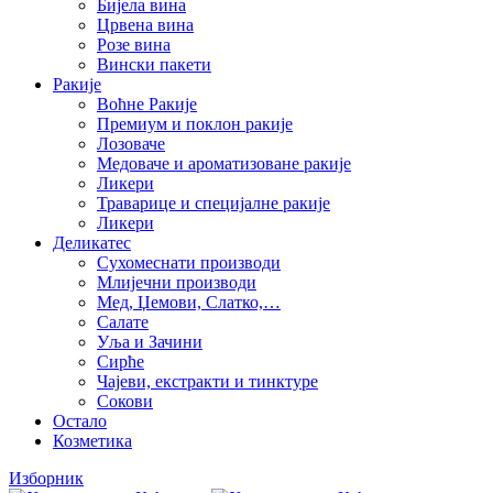
Бијела вина
Црвена вина
Розе вина
Вински пакети
Ракије
Воћне Ракије
Премиум и поклон ракије
Лозоваче
Медоваче и ароматизоване ракије
Ликери
Траварице и специјалне ракије
Ликери
Деликатес
Сухомеснати производи
Млијечни производи
Мед, Џемови, Слатко,…
Салате
Уља и Зачини
Сирће
Чајеви, екстракти и тинктуре
Сокови
Остало
Козметика
Изборник