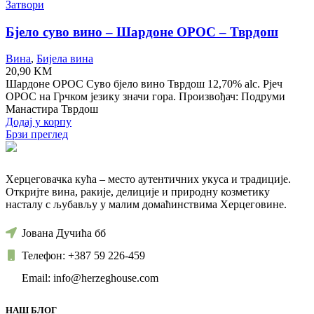
Затвори
Бјело суво вино – Шардоне ОРОС – Тврдош
Вина
,
Бијела вина
20,90
KM
Шардоне ОРОС Суво бјело вино Тврдош 12,70% alc. Рјеч
ОРОС на Грчком језику значи гора. Произвођач: Подруми
Манастира Тврдош
Додај у корпу
Брзи преглед
Херцеговачка кућа – место аутентичних укуса и традиције.
Откријте вина, ракије, делиције и природну козметику
насталу с љубављу у малим домаћинствима Херцеговине.
Јована Дучића бб
Телефон: +387 59 226-459
Email: info@herzeghouse.com
НАШ БЛОГ