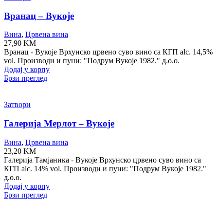
Вранац – Вукоје
Вина
,
Црвена вина
27,90
KM
Вранац - Вукоје Врхунско црвено суво вино са КГП alc. 14,5%
vol. Производи и пуни: "Подрум Вукоје 1982." д.о.о.
Додај у корпу
Брзи преглед
Затвори
Галерија Мерлот – Вукоје
Вина
,
Црвена вина
23,20
KM
Галерија Тамјаника - Вукоје Врхунско црвено суво вино са
КГП alc. 14% vol. Производи и пуни: "Подрум Вукоје 1982."
д.о.о.
Додај у корпу
Брзи преглед