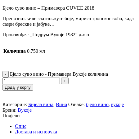
Бјело суво вино – Примавера CUVEE 2018
Препознатљиве златно-жуте боје, мириса тропског воћа, када
сазри брескве и јабуке…
Произвођач: „Подрум Вукоје 1982“ д-о.о.
Количина
0,750 мл
Бјело суво вино - Примавера Вукоје количина
Додај у корпу
Категорије:
Бијела вина
,
Вина
Ознаке:
бјело вино
,
вукоје
Бренд:
Вукоје
Подјели
Опис
Достава и испорука