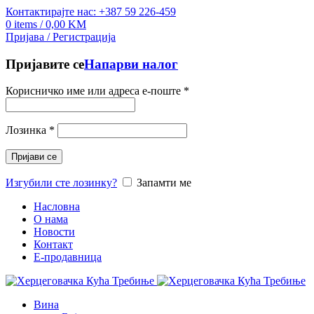
Контактирајте нас: +387 59 226-459
0
items
/
0,00
KM
Пријава / Регистрација
Пријавите се
Напарви налог
Корисничко име или адреса е-поште
*
Лозинка
*
Пријави се
Изгубили сте лозинку?
Запамти ме
Насловна
О нама
Новости
Контакт
E-продавница
Вина