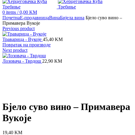
0
items
/
0,00
KM
Почетна
Е-продавница
Вина
Бијела вина
Бјело суво вино –
Примавера Вукоје
Previous product
Траварица - Вукоје
45,40
KM
Повратак на производе
Next product
Лозовача - Тврдош
22,90
KM
Click to enlarge
Бјело суво вино – Примавера
Вукоје
19,40
KM