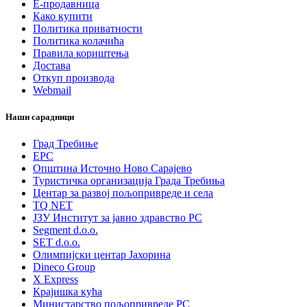
Е-продавница
Како купити
Политика приватности
Политика колачића
Правила кориштења
Достава
Откуп производа
Webmail
Наши сарадници
Град Требиње
ЕРС
Општина Источно Ново Сарајево
Туристичка организација Града Требиња
Центар за развој пољопривреде и села
TQ NET
ЈЗУ Институт за јавно здравство РС
Segment d.o.o.
SET d.o.o.
Олимпијски центар Јахорина
Dineco Group
X Express
Крајишка кућа
Министарство пољопривреде РС