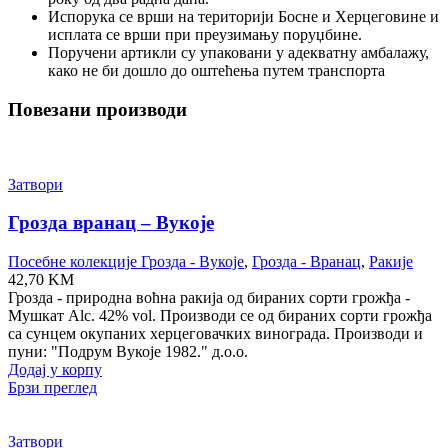
Испорука се врши на територији Босне и Херцеговине и
исплата се врши при преузимању поруџбине.
Поручени артикли су упаковани у адекватну амбалажу,
како не би дошло до оштећења путем транспорта
Повезани производи
Затвори
Грозда вранац – Вукоје
Посебне колекције Грозда - Вукоје
,
Грозда - Вранац
,
Ракије
42,70
KM
Грозда - природна воћна ракија од бираних сорти грожђа -
Мушкат Alc. 42% vol. Производи се од бираних сорти грожђа
са сунцем окупаних херцеговачких винограда. Производи и
пуни: "Подрум Вукоје 1982." д.о.о.
Додај у корпу
Брзи преглед
Затвори