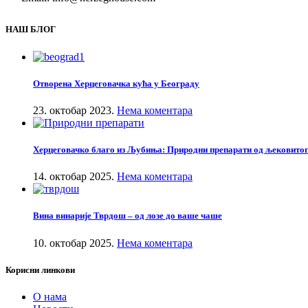
НАШ БЛОГ
Отворена Херцеговачка кућа у Београду
23. октобар 2023.
Нема коментара
Херцеговачко благо из Љубиња: Природни препарати од љековито
14. октобар 2025.
Нема коментара
Вина винарије Тврдош – од лозе до ваше чаше
10. октобар 2025.
Нема коментара
Корисни линкови
О нама