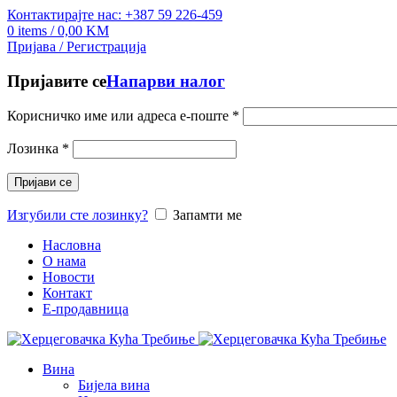
Контактирајте нас: +387 59 226-459
0
items
/
0,00
KM
Пријава / Регистрација
Пријавите се
Напарви налог
Корисничко име или адреса е-поште
*
Лозинка
*
Пријави се
Изгубили сте лозинку?
Запамти ме
Насловна
О нама
Новости
Контакт
E-продавница
Вина
Бијела вина