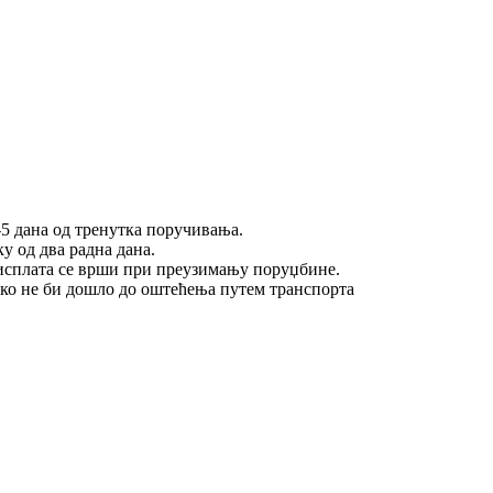
5 дана од тренутка поручивања.
у од два радна дана.
исплата се врши при преузимању поруџбине.
ако не би дошло до оштећења путем транспорта