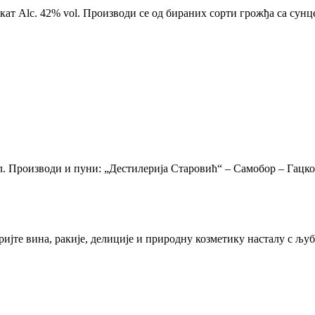
шкат Alc. 42% vol. Производи се од бираних сорти грожђа са су
мл. Производи и пуни: „Дестилерија Старовић“ – Самобор – Гацко
кријте вина, ракије, делиције и природну козметику насталу с 