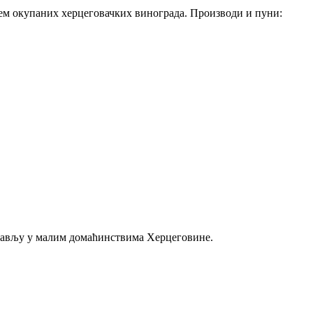
нцем окупаних херцеговачких винограда. Производи и пуни:
љубављу у малим домаћинствима Херцеговине.