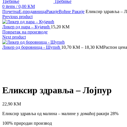
0
items
/
0,00
KM
Почетна
Е-продавница
Ракије
Воћне Ракије
Еликсир здравља – Л
Previous product
Ликер од нара – Кујачић
15,20
KM
Повратак на производе
Next product
Ликер од боровница - Шупић
10,70
KM
–
18,30
KM
Распон цена
Click to enlarge
Еликсир здравља – Лојпур
22,90
KM
Еликсир здравља од малина – малине у домаћој ракији 28%
100% природан производ