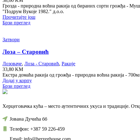
38,60
KM
Грозда - природна воћна ракија од бираних сорти грожђа - Му
"Подрум Вукоје 1982." д.о.о.
Прочитајте још
Брзи преглед
Затвори
Лоза – Старовић
Лозоваче
,
Лоза - Старовић
,
Ракије
33,80
KM
Екстра домаћа ракија од грожђа - природна воћна ракија - 700
Додај у корпу
Брзи преглед
Херцеговачка кућа – место аутентичних укуса и традиције. От
Јована Дучића бб
Телефон: +387 59 226-459
Email: info@herzeghouse.com