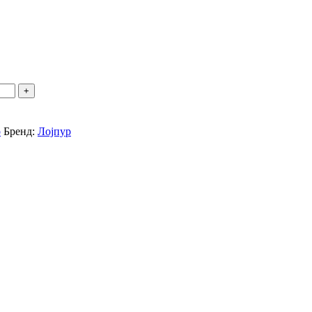
р
Бренд:
Лојпур