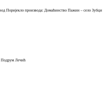
звод Поријекло производа: Домаћинство Пажин – село Зубци
: Подрум Лечић