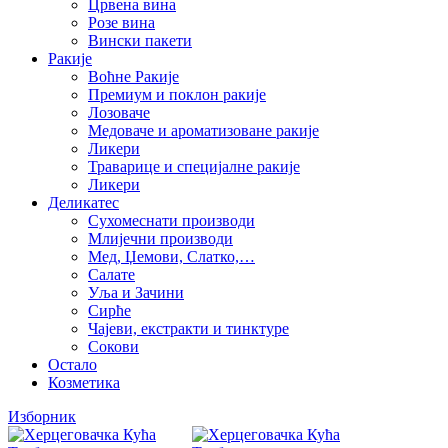
Црвена вина
Розе вина
Вински пакети
Ракије
Воћне Ракије
Премиум и поклон ракије
Лозоваче
Медоваче и ароматизоване ракије
Ликери
Траварице и специјалне ракије
Ликери
Деликатес
Сухомеснати производи
Млијечни производи
Мед, Џемови, Слатко,…
Салате
Уља и Зачини
Сирће
Чајеви, екстракти и тинктуре
Сокови
Остало
Козметика
Изборник