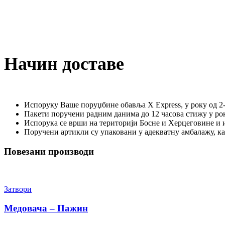
Начин доставе
Испоруку Ваше поруџбине обавља X Express, у року од 2-
Пакети поручени радним данима до 12 часова стижу у рок
Испорука се врши на територији Босне и Херцеговине и 
Поручени артикли су упаковани у адекватну амбалажу, к
Повезани производи
Затвори
Медовача – Пажин