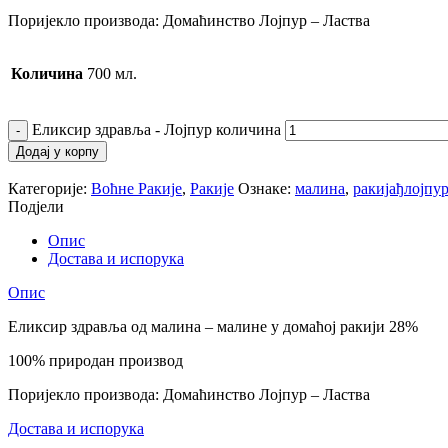
Поријекло производа: Домаћинство Лојпур – Ластва
Количина
700 мл.
Еликсир здравља - Лојпур количина
Додај у корпу
Категорије:
Воћне Ракије
,
Ракије
Ознаке:
малина
,
ракијађлојпу
Подјели
Опис
Достава и испорука
Опис
Еликсир здравља од малина – малине у домаћој ракији 28%
100% природан производ
Поријекло производа: Домаћинство Лојпур – Ластва
Достава и испорука