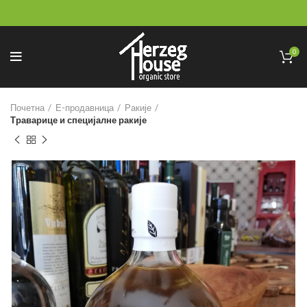
0
Почетна
Е-продавница
Ракије
Траварице и специјалне ракије