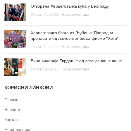
Отворена Херцеговачка кућа у Београду
23. октобар 2023.
Нема коментара
Херцеговачко благо из Љубиња: Природни
препарати од љековитог биља фирме “Хети”
14. октобар 2025.
Нема коментара
Вина винарије Тврдош – од лозе до ваше чаше
10. октобар 2025.
Нема коментара
КОРИСНИ ЛИНКОВИ
О нама
Новости
Контакт
Е-продавница