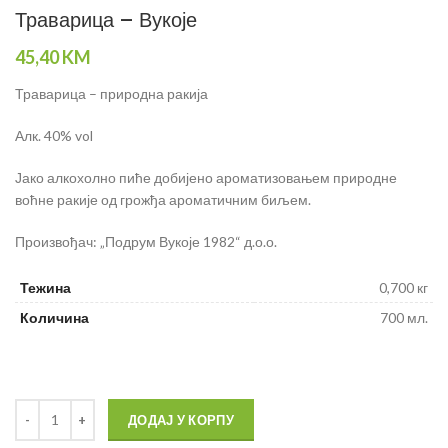
Траварица – Вукоје
45,40
KM
Траварица – природна ракија
Алк. 40% vol
Јако алкохолно пиће добијено ароматизовањем природне
воћне ракије од грожђа ароматичним биљем.
Произвођач: „Подрум Вукоје 1982“ д.о.о.
Тежина
0,700 кг
Количина
700 мл.
ДОДАЈ У КОРПУ