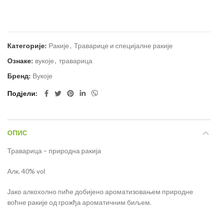
Категорије:
Ракије
,
Траварице и специјалне ракије
Ознаке:
вукоје
,
траварица
Бренд:
Вукоје
Подјели
ОПИС
Траварица – природна ракија
Алк. 40% vol
Јако алкохолно пиће добијено ароматизовањем природне
воћне ракије од грожђа ароматичним биљем.