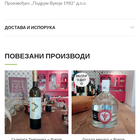
Произвођач: „Подрум Вукоје 1982“ д.о.о.
ДОСТАВА И ИСПОРУКА
ПОВЕЗАНИ ПРОИЗВОДИ
РАСПР
ОДАТ
О
Галерија Тамјаника – Вукоје
Грозда мерлот – Вукоје