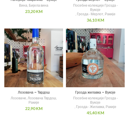
Вина
,
Бијела вина
Посебне колекције Грозда -
Вукоје
23,20
KM
,
Грозда - Мерлот
,
Ракије
36,10
KM
Лозовача – Тврдош
Грозда жилавка – Вукоје
Лозоваче
,
Лозовача Тврдош
,
Посебне колекције Грозда -
Ракије
Вукоје
,
Грозда - Жилавка
,
Ракије
22,90
KM
45,40
KM