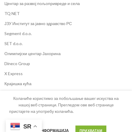
Центар за развој пољопривреде и села
TQ NET
ЈЗУ Институт за јавно здравство РС
Segment d.o.o.
SET d.o.o.
Олимпијски центар Јахорина
Dineco Group
X Express
Крајишка кућа
Министарство пољопривреде РС
Колачиће користимо за побољшање вашег искуства на
нашој веб страници. Прегледом ове веб странице
пристајете на употребу колачића.
ХЕРЦЕГОВАЧКА КУЋА
2025 ЗА
ХЕРЦЕГОВАЧКУ КУЋУ
Developed by
LunaMedia
SR
ВИШЕ ИНФОРМАЦИЈА
ПРИХВАТАМ