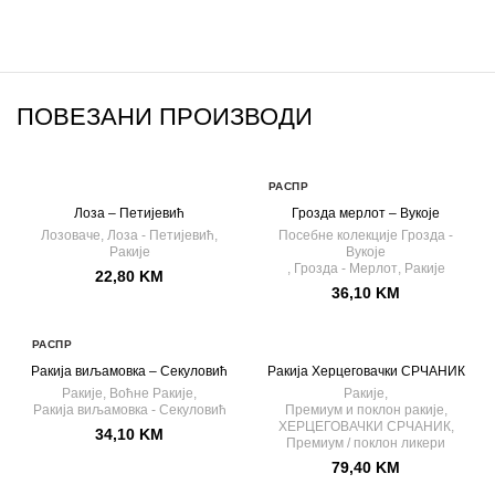
ПОВЕЗАНИ ПРОИЗВОДИ
РАСПР
ОДАТ
Лоза – Петијевић
Грозда мерлот – Вукоје
О
Лозоваче
,
Лоза - Петијевић
,
Посебне колекције Грозда -
Ракије
Вукоје
,
Грозда - Мерлот
,
Ракије
22,80
KM
36,10
KM
РАСПР
ОДАТ
Ракија виљамовка – Секуловић
Ракија Херцеговачки СРЧАНИК
О
Ракије
,
Воћне Ракије
,
Ракије
,
Ракија виљамовка - Секуловић
Премиум и поклон ракије
,
ХЕРЦЕГОВАЧКИ СРЧАНИК
,
34,10
KM
Премиум / поклон ликери
79,40
KM