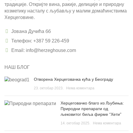
традиције. Откријте вина, ракије, делиције и природну
козметику насталу с љубављу у малим домаћинствима
Херцеговине.
Јована Дучића бб
Телефон: +387 59 226-459
Email: info@herzeghouse.com
НАШ БЛОГ
Отворена Херцеговачка кућа у Београду
23. октобар 2023.
Нема коментара
Херцеговачко благо из Љубиња:
Природни препарати од
љековитог биља фирме “Хети”
14. октобар 2025.
Нема коментара