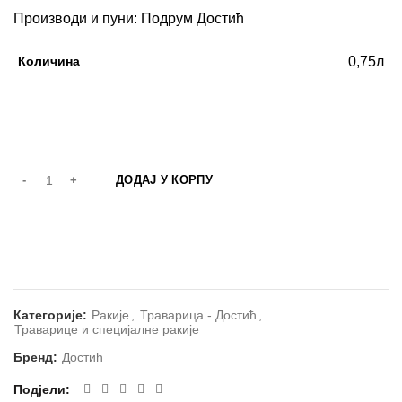
Производи и пуни: Подрум Достић
Количина
0,75л
ДОДАЈ У КОРПУ
Категорије:
Ракије
,
Траварица - Достић
,
Траварице и специјалне ракије
Бренд:
Достић
Подјели