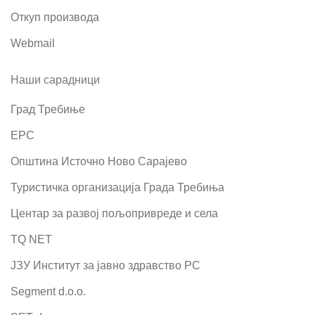
Откуп производа
Webmail
Наши сарадници
Град Требиње
ЕРС
Општина Источно Ново Сарајево
Туристичка организација Града Требиња
Центар за развој пољопривреде и села
TQ NET
ЈЗУ Институт за јавно здравство РС
Segment d.o.o.