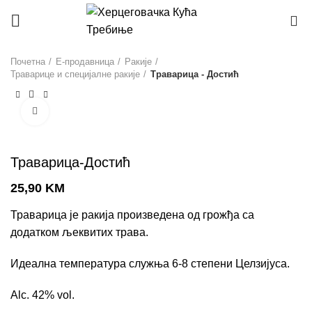
0
Почетна
Е-продавница
Ракије
Траварице и специјалне ракије
Траварица - Достић
Click to enlarge
Траварица-Достић
25,90
KM
Траварица је ракија произведена од грожђа са
додатком љеквитих трава.
Идеална температура служња 6-8 степени Целзијуса.
Alc. 42% vol.