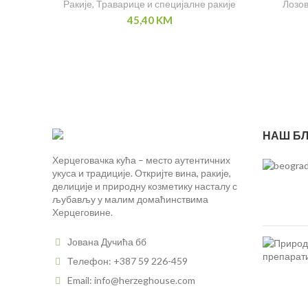
Ракије
,
Траварице и специјалне ракије
Лозо
45,40
KM
НАШ БЛ
Херцеговачка кућа – место аутентичних
укуса и традиције. Откријте вина, ракије,
делиције и природну козметику насталу с
љубављу у малим домаћинствима
Херцеговине.
Јована Дучића бб
Телефон: +387 59 226-459
Email: info@herzeghouse.com