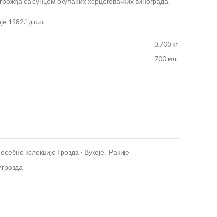
 грожђа са сунцем окупаних херцеговачких винограда.
е 1982.“ д.о.о.
0,700 кг
700 мл.
осебне колекције Грозда - Вукоје
,
Ракије
7грозда