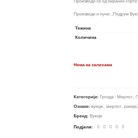
Производи се од бираних сорти
Производи и пуни: „Подрум Вукој
Тежина
Количина
Нема на залихама
Категорије:
Грозда - Мерлот
,
П
Ознаке:
вукоје
,
мерлот
,
ракија
Бренд:
Вукоје
Подјели