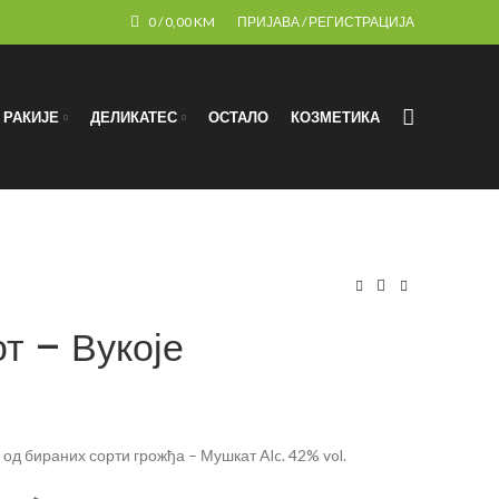
0
/
0,00
KM
ПРИЈАВА / РЕГИСТРАЦИЈА
РАКИЈЕ
ДЕЛИКАТЕС
ОСТАЛО
КОЗМЕТИКА
т – Вукоје
 од бираних сорти грожђа – Мушкат Alc. 42% vol.