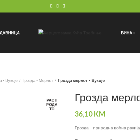
ОДАВНИЦА
ВИНА
 - Вукоје
Грозда - Мерлот
Грозда мерлот – Вукоје
Грозда мерло
РАСП
РОДА
ТО
36,10
KM
Грозда – природна воћна ракија