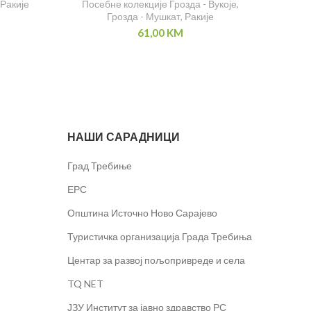
Ракије
Посебне колекције Грозда - Вукоје
,
Грозда - Мушкат
,
Ракије
61,00
KM
НАШИ САРАДНИЦИ
Град Требиње
ЕРС
Општина Источно Ново Сарајево
Туристичка организација Града Требиња
Центар за развој пољопривреде и села
TQ NET
ЈЗУ Институт за јавно здравство РС