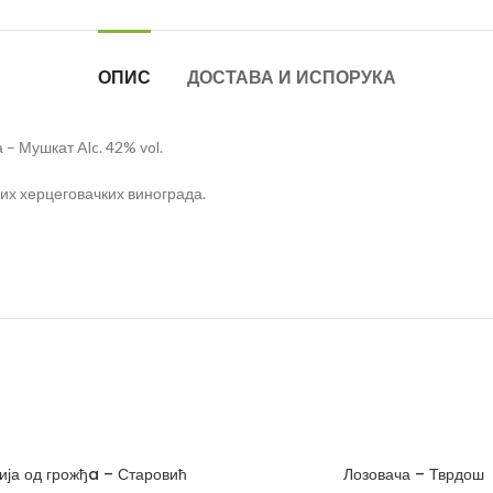
ОПИС
ДОСТАВА И ИСПОРУКА
– Мушкат Alc. 42% vol.
их херцеговачких винограда.
ија од грожђa – Старовић
Лозовача – Тврдош