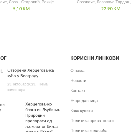
ваче
,
Лоза - Старовић
,
Ракије
Лозоваче
,
Лозовача Тврдош
,
5,10
KM
22,90
KM
ОГ
КОРИСНИ ЛИНКОВИ
Отворена Херцеговачка
О нама
кућа у Београду
Новости
23. октобар 2023.
Нема
коментара
Контакт
Е-продавница
Херцеговачко
благо из Љубиња:
Како купити
Природни
препарати од
Политика приватности
љековитог биља
Политика колачића