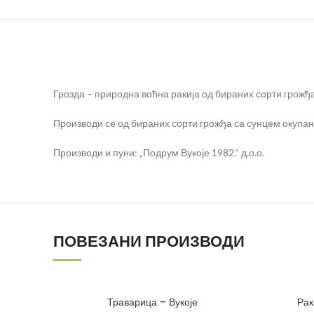
Грозда – природна воћна ракија од бираних сорти грожђа 
Производи се од бираних сорти грожђа са сунцем окупан
Производи и пуни: „Подрум Вукоје 1982.“ д.о.о.
ПОВЕЗАНИ ПРОИЗВОДИ
Траварица – Вукоје
Рак