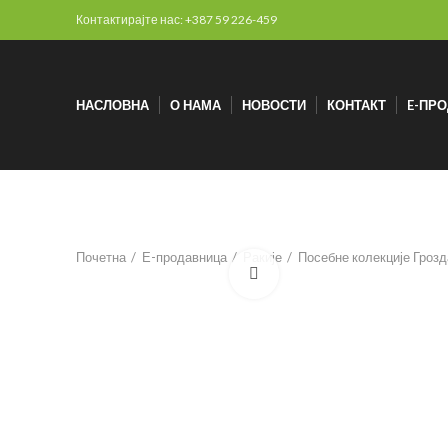
Контактирајте нас: +387 59 226-459
НАСЛОВНА
О НАМА
НОВОСТИ
КОНТАКТ
E-ПР
Почетна
Е-продавница
Ракије
Посебне колекције Грозда
Click to enlarge