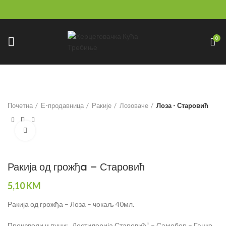
0
Почетна
Е-продавница
Ракије
Лозоваче
Лоза - Старовић
Click to enlarge
Ракија од грожђa – Старовић
5,10
KM
Ракија од грожђа – Лоза – чокаљ 40мл.
Производи и пуни: „Дестилерија Старовић“ – Самобор – Гацко