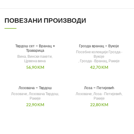
ПОВЕЗАНИ ПРОИЗВОДИ
Тврдош сет – Вранац +
Грозда вранац – Вукоје
Траварица
Посебне колекције Грозда -
Вина
,
Вински пакети
,
Вукоје
Црвена вина
,
Грозда - Вранац
,
Ракије
56,90
KM
42,70
KM
Лозовача – Тврдош
Лоза – Петијевић
Лозоваче
,
Лозовача Тврдош
,
Лозоваче
,
Лоза - Петијевић
,
Ракије
Ракије
22,90
KM
22,80
KM