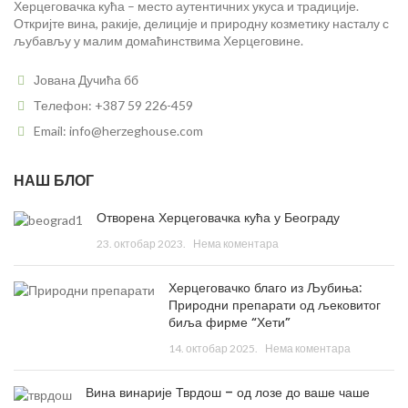
Херцеговачка кућа – место аутентичних укуса и традиције.
Откријте вина, ракије, делиције и природну козметику насталу с
љубављу у малим домаћинствима Херцеговине.
Јована Дучића бб
Телефон: +387 59 226-459
Email: info@herzeghouse.com
НАШ БЛОГ
Отворена Херцеговачка кућа у Београду
23. октобар 2023.
Нема коментара
Херцеговачко благо из Љубиња:
Природни препарати од љековитог
биља фирме “Хети”
14. октобар 2025.
Нема коментара
Вина винарије Тврдош – од лозе до ваше чаше