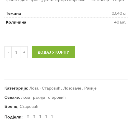
Тежина
0,040 кг
Количина
40 мл.
ДОДАЈ У КОРПУ
Категорије:
Лоза - Старовић
,
Лозоваче
,
Ракије
Ознаке:
лоза
,
ракија
,
старовић
Бренд:
Старовић
Подјели