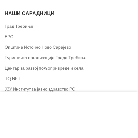
НАШИ САРАДНИЦИ
Град Требиње
ЕРС
Општина Источно Ново Сарајево
Туристичка организација Града Требиња
Центар за развој пољопривреде и села
TQ NET
ЈЗУ Институт за јавно здравство РС
ДОДАЈ У КОРПУ
Segment d.o.o.
Колачиће користимо за побољшање вашег искуства на
нашој веб страници. Прегледом ове веб странице
SET d.o.o.
пристајете на употребу колачића.
Олимпијски центар Јахорина
Dineco Group
ВИШЕ ИНФОРМАЦИЈА
ПРИХВАТАМ