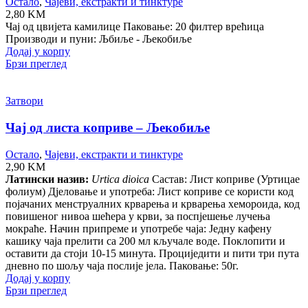
Остало
,
Чајеви, екстракти и тинктуре
2,80
KM
Чај од цвијета камилице Паковање: 20 филтер врећица
Производи и пуни: Љбиље - Љекобиље
Додај у корпу
Брзи преглед
Затвори
Чај од листа коприве – Љекобиље
Остало
,
Чајеви, екстракти и тинктуре
2,90
KM
Латински назив:
Urtica dioica
Састав: Лист коприве (Уртицае
фолиум) Дјеловање и употреба: Лист коприве се користи код
појачаних менструалних крварења и крварења хемороида, код
повишеног нивоа шећера у крви, за поспјешење лучења
мокраће. Начин припреме и употребе чаја: Једну кафену
кашику чаја прелити са 200 мл кључале воде. Поклопити и
оставити да стоји 10-15 минута. Проциједити и пити три пута
дневно по шољу чаја послије јела. Паковање: 50г.
Додај у корпу
Брзи преглед