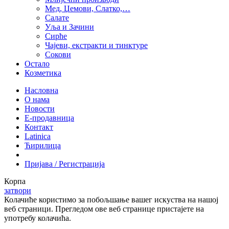
Мед, Џемови, Слатко,…
Салате
Уља и Зачини
Сирће
Чајеви, екстракти и тинктуре
Сокови
Остало
Козметика
Насловна
О нама
Новости
Е-продавница
Контакт
Latinica
Ћирилица
Пријава / Регистрација
Корпа
затвори
Колачиће користимо за побољшање вашег искуства на нашој
веб страници. Прегледом ове веб странице пристајете на
употребу колачића.