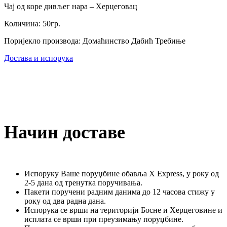
Чај од коре дивљег нара – Херцеговац
Количина: 50гр.
Поријекло производа: Домаћинство Дабић Требиње
Достава и испорука
Начин доставе
Испоруку Ваше поруџбине обавља X Express, у року од
2-5 дана од тренутка поручивања.
Пакети поручени радним данима до 12 часова стижу у
року од два радна дана.
Испорука се врши на територији Босне и Херцеговине и
исплата се врши при преузимању поруџбине.