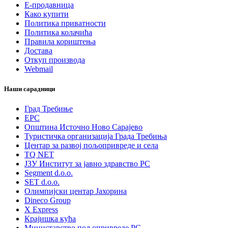
Е-продавница
Како купити
Политика приватности
Политика колачића
Правила кориштења
Достава
Откуп производа
Webmail
Наши сарадници
Град Требиње
ЕРС
Општина Источно Ново Сарајево
Туристичка организација Града Требиња
Центар за развој пољопривреде и села
TQ NET
ЈЗУ Институт за јавно здравство РС
Segment d.o.o.
SET d.o.o.
Олимпијски центар Јахорина
Dineco Group
X Express
Крајишка кућа
Министарство пољопривреде РС