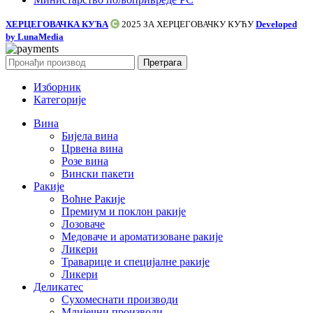
ХЕРЦЕГОВАЧКА КУЋА
2025 ЗА
ХЕРЦЕГОВАЧКУ КУЋУ
Developed
by LunaMedia
Претрага
Изборник
Категорије
Вина
Бијела вина
Црвена вина
Розе вина
Вински пакети
Ракије
Воћне Ракије
Премиум и поклон ракије
Лозоваче
Медоваче и ароматизоване ракије
Ликери
Траварице и специјалне ракије
Ликери
Деликатес
Сухомеснати производи
Млијечни производи