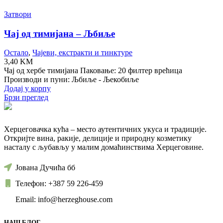
Затвори
Чај од тимијана – Љбиље
Остало
,
Чајеви, екстракти и тинктуре
3,40
KM
Чај од хербе тимијана Паковање: 20 филтер врећица
Производи и пуни: Љбиље - Љекобиље
Додај у корпу
Брзи преглед
Херцеговачка кућа – место аутентичних укуса и традиције.
Откријте вина, ракије, делиције и природну козметику
насталу с љубављу у малим домаћинствима Херцеговине.
Јована Дучића бб
Телефон: +387 59 226-459
Email: info@herzeghouse.com
НАШ БЛОГ