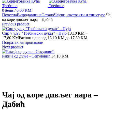
0
items
/
0,00
KM
Почетна
Е-продавница
Остало
Чајеви, екстракти и тинктуре
Чај
од коре дивљег нара – Дабић
Previous product
Сир у уљу "Требињски дукат" - Пујо
13,10
KM
–
17,80
KM
Распон цена: од 13,10 KM до 17,80 KM
Повратак на производе
Next product
Ракија од дуње - Секуловић
34,10
KM
Click to enlarge
Чај од коре дивљег нара –
Дабић