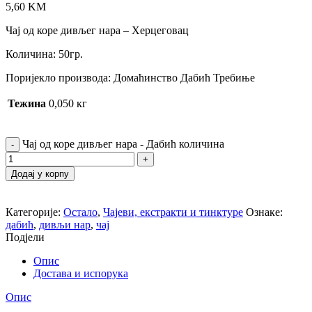
5,60
KM
Чај од коре дивљег нара – Херцеговац
Количина: 50гр.
Поријекло производа: Домаћинство Дабић Требиње
Тежина
0,050 кг
Чај од коре дивљег нара - Дабић количина
Додај у корпу
Категорије:
Остало
,
Чајеви, екстракти и тинктуре
Ознаке:
дабић
,
дивљи нар
,
чај
Подјели
Опис
Достава и испорука
Опис