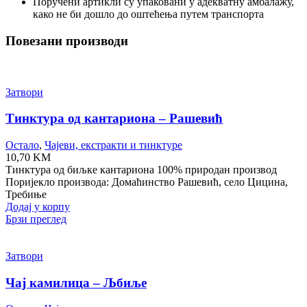
Поручени артикли су упаковани у адекватну амбалажу,
како не би дошло до оштећења путем транспорта
Повезани производи
Затвори
Тинктура од кантариона – Рашевић
Остало
,
Чајеви, екстракти и тинктуре
10,70
KM
Тинктура од биљке кантариона 100% природан производ
Поријекло производа: Домаћинство Рашевић, село Цицина,
Требиње
Додај у корпу
Брзи преглед
Затвори
Чај камилица – Љбиље