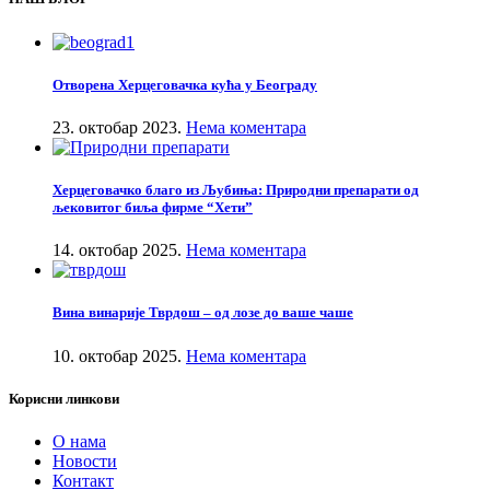
Отворена Херцеговачка кућа у Београду
23. октобар 2023.
Нема коментара
Херцеговачко благо из Љубиња: Природни препарати од
љековитог биља фирме “Хети”
14. октобар 2025.
Нема коментара
Вина винарије Тврдош – од лозе до ваше чаше
10. октобар 2025.
Нема коментара
Корисни линкови
О нама
Новости
Контакт