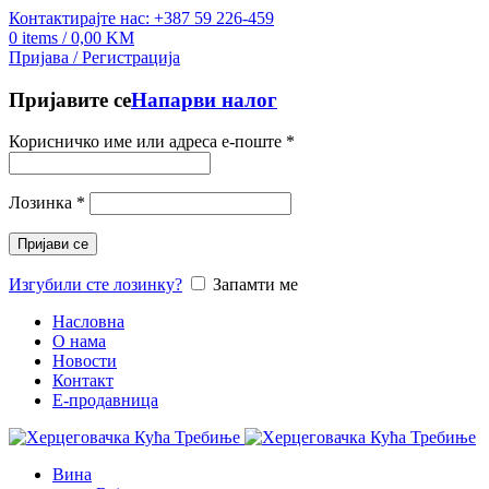
Контактирајте нас: +387 59 226-459
0
items
/
0,00
KM
Пријава / Регистрација
Пријавите се
Напарви налог
Корисничко име или адреса е-поште
*
Лозинка
*
Пријави се
Изгубили сте лозинку?
Запамти ме
Насловна
О нама
Новости
Контакт
E-продавница
Вина