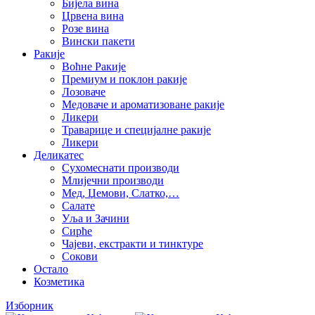
Бијела вина
Црвена вина
Розе вина
Вински пакети
Ракије
Воћне Ракије
Премиум и поклон ракије
Лозоваче
Медоваче и ароматизоване ракије
Ликери
Траварице и специјалне ракије
Ликери
Деликатес
Сухомеснати производи
Млијечни производи
Мед, Џемови, Слатко,…
Салате
Уља и Зачини
Сирће
Чајеви, екстракти и тинктуре
Сокови
Остало
Козметика
Изборник