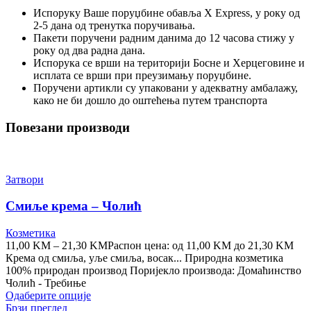
Испоруку Ваше поруџбине обавља X Express, у року од
2-5 дана од тренутка поручивања.
Пакети поручени радним данима до 12 часова стижу у
року од два радна дана.
Испорука се врши на територији Босне и Херцеговине и
исплата се врши при преузимању поруџбине.
Поручени артикли су упаковани у адекватну амбалажу,
како не би дошло до оштећења путем транспорта
Повезани производи
Затвори
Смиље крема – Чолић
Козметика
11,00
KM
–
21,30
KM
Распон цена: од 11,00 KM до 21,30 KM
Крема од смиља, уље смиља, восак... Природна козметика
100% природан производ Поријекло производа: Домаћинство
Чолић - Требиње
Одаберите опције
Брзи преглед