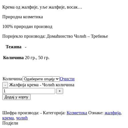
Крема од жалфије, уље жалфије, восак…
Природна козметика
100% природан производ
Поријекло производа: Домаћинство Чолић – Требиње
Тежина
-
Количина
20 гр., 50 гр.
Количина
Очисти
Жалфија крема - Чолић количина
Додај у корпу
Шифра производа:
-
Категорија:
Козметика
Ознаке:
жалфија
,
крема
,
чолић
Подјели