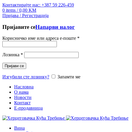
Контактирајте нас: +387 59 226-459
0
items
/
0,00
KM
Пријава / Регистрација
Пријавите се
Напарви налог
Корисничко име или адреса е-поште
*
Лозинка
*
Пријави се
Изгубили сте лозинку?
Запамти ме
Насловна
О нама
Новости
Контакт
E-продавница
Вина