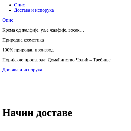
Опис
Достава и испорука
Опис
Крема од жалфије, уље жалфије, восак…
Природна козметика
100% природан производ
Поријекло производа: Домаћинство Чолић – Требиње
Достава и испорука
Начин доставе