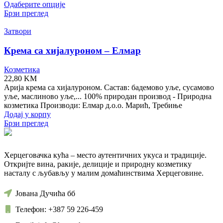
Одаберите опције
Брзи преглед
Затвори
Крема са хијалуроном – Елмар
Козметика
22,80
KM
Арија крема са хијалуроном. Састав: бадемово уље, сусамово
уље, маслиново уље,... 100% природан производ - Природна
козметика Производи: Елмар д.о.о. Марић, Требиње
Додај у корпу
Брзи преглед
Херцеговачка кућа – место аутентичних укуса и традиције.
Откријте вина, ракије, делиције и природну козметику
насталу с љубављу у малим домаћинствима Херцеговине.
Јована Дучића бб
Телефон: +387 59 226-459