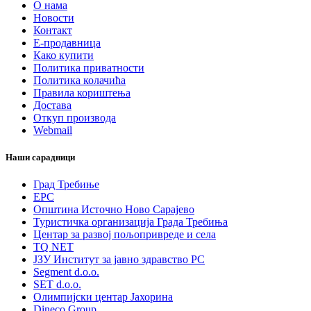
О нама
Новости
Контакт
Е-продавница
Како купити
Политика приватности
Политика колачића
Правила кориштења
Достава
Откуп производа
Webmail
Наши сарадници
Град Требиње
ЕРС
Општина Источно Ново Сарајево
Туристичка организација Града Требиња
Центар за развој пољопривреде и села
TQ NET
ЈЗУ Институт за јавно здравство РС
Segment d.o.o.
SET d.o.o.
Олимпијски центар Јахорина
Dineco Group