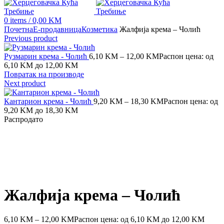
0
items
/
0,00
KM
Почетна
Е-продавница
Козметика
Жалфија крема – Чолић
Previous product
Рузмарин крема - Чолић
6,10
KM
–
12,00
KM
Распон цена: од
6,10 KM до 12,00 KM
Повратак на производе
Next product
Кантарион крема - Чолић
9,20
KM
–
18,30
KM
Распон цена: од
9,20 KM до 18,30 KM
Распродато
Click to enlarge
Жалфија крема – Чолић
6,10
KM
–
12,00
KM
Распон цена: од 6,10 KM до 12,00 KM