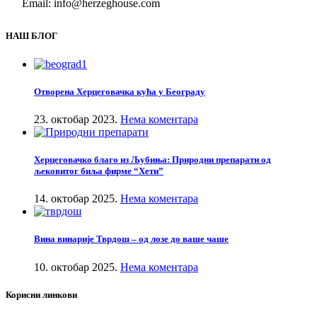
Email: info@herzeghouse.com
НАШ БЛОГ
Отворена Херцеговачка кућа у Београду
23. октобар 2023.
Нема коментара
Херцеговачко благо из Љубиња: Природни препарати од
љековитог биља фирме “Хети”
14. октобар 2025.
Нема коментара
Вина винарије Тврдош – од лозе до ваше чаше
10. октобар 2025.
Нема коментара
Корисни линкови