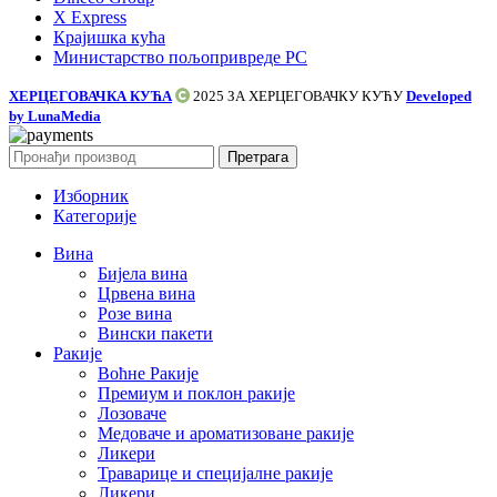
X Express
Крајишка кућа
Министарство пољопривреде РС
ХЕРЦЕГОВАЧКА КУЋА
2025 ЗА
ХЕРЦЕГОВАЧКУ КУЋУ
Developed
by LunaMedia
Претрага
Изборник
Категорије
Вина
Бијела вина
Црвена вина
Розе вина
Вински пакети
Ракије
Воћне Ракије
Премиум и поклон ракије
Лозоваче
Медоваче и ароматизоване ракије
Ликери
Траварице и специјалне ракије
Ликери