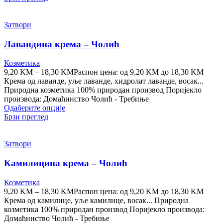
Затвори
Лавандина крема – Чолић
Козметика
9,20
KM
–
18,30
KM
Распон цена: од 9,20 KM до 18,30 KM
Крема од лаванде, уље лаванде, хидролат лаванде, восак...
Природна козметика 100% природан производ Поријекло
производа: Домаћинство Чолић - Требиње
Одаберите опције
Брзи преглед
Затвори
Камилицина крема – Чолић
Козметика
9,20
KM
–
18,30
KM
Распон цена: од 9,20 KM до 18,30 KM
Крема од камилице, уље камилице, восак... Природна
козметика 100% природан производ Поријекло производа:
Домаћинство Чолић - Требиње