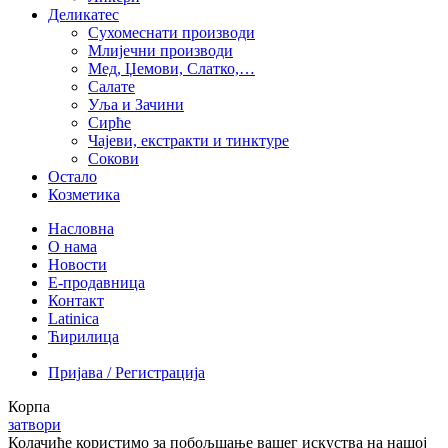
Деликатес
Сухомеснати производи
Млијечни производи
Мед, Џемови, Слатко,…
Салате
Уља и Зачини
Сирће
Чајеви, екстракти и тинктуре
Сокови
Остало
Козметика
Насловна
О нама
Новости
Е-продавница
Контакт
Latinica
Ћирилица
Пријава / Регистрација
Корпа
затвори
Колачиће користимо за побољшање вашег искуства на нашој