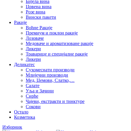
Бијела вина
Црвена вина
Розе вина
Вински пакети
Ракије
Воћне Ракије
Премиум и поклон ракије
Лозоваче
Медоваче и ароматизоване ракије
Ликери
Траварице и специјалне ракије
Ликери
Деликатес
Сухомеснати производи
Млијечни производи
Мед, Џемови, Слатко,…
Салате
Уља и Зачини
Сирће
Чајеви, екстракти и тинктуре
Сокови
Остало
Козметика
Изборник