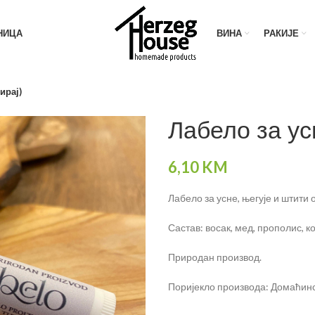
НИЦА
ВИНА
РАКИЈЕ
ирај)
Лабело за ус
6,10
KM
Лабело за усне, његује и штити
Састав: восак, мед, прополис, ко
Природан производ.
Поријекло производа: Домаћин