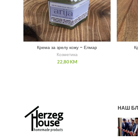
Крема за зрелу кожу – Елмар
К
Козметика
22,80
KM
НАШ БЛ