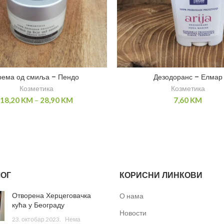
рема од смиља – Пендо
Дезодоранс – Елмар
Козметика
Козметика
18,20
KM
–
28,90
KM
7,60
KM
ОГ
КОРИСНИ ЛИНКОВИ
Отворена Херцеговачка
О нама
кућа у Београду
Новости
23. октобар 2023.
Нема