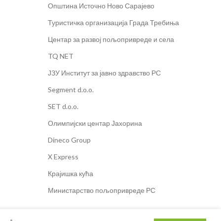
Општина Источно Ново Сарајево
Туристичка организација Града Требиња
Центар за развој пољопривреде и села
TQ NET
ЈЗУ Институт за јавно здравство РС
Segment d.o.o.
SET d.o.o.
Олимпијски центар Јахорина
Dineco Group
X Express
Крајишка кућа
Министарство пољопривреде РС