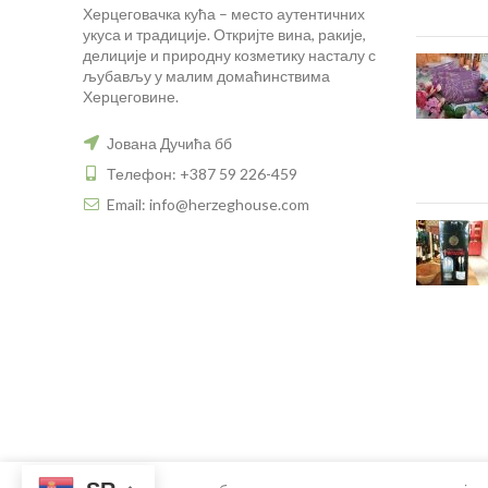
Херцеговачка кућа – место аутентичних
укуса и традиције. Откријте вина, ракије,
делиције и природну козметику насталу с
љубављу у малим домаћинствима
Херцеговине.
Јована Дучића бб
Телефон: +387 59 226-459
Email: info@herzeghouse.com