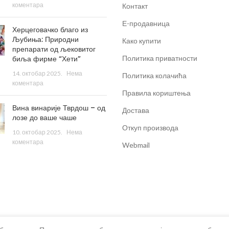
коментара
Контакт
Е-продавница
Херцеговачко благо из
Љубиња: Природни
Како купити
препарати од љековитог
биља фирме “Хети”
Политика приватности
14. октобар 2025.
Нема
Политика колачића
коментара
Правила кориштења
Вина винарије Тврдош – од
Достава
лозе до ваше чаше
Откуп производа
10. октобар 2025.
Нема
коментара
Webmail