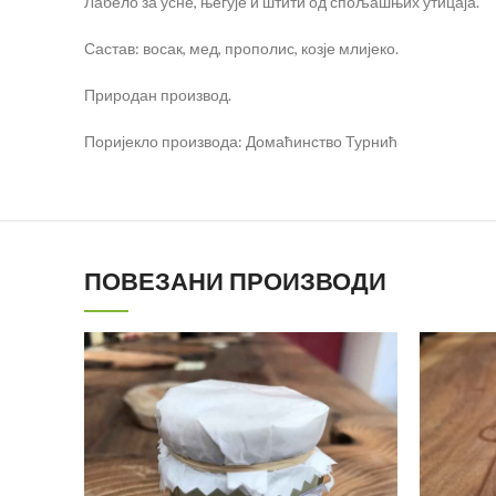
Лабело за усне, његује и штити од спољашњих утицаја.
Састав: восак, мед, прополис, козје млијеко.
Природан производ.
Поријекло производа: Домаћинство Турнић
ПОВЕЗАНИ ПРОИЗВОДИ