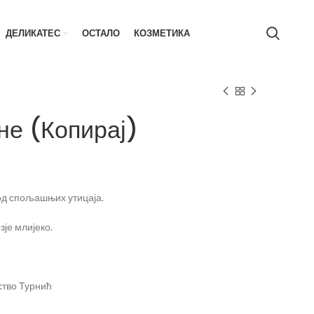
ДЕЛИКАТЕС
ОСТАЛО
КОЗМЕТИКА
не (Копирај)
 од спољашњих утицаја.
зје млијеко.
ство Турнић