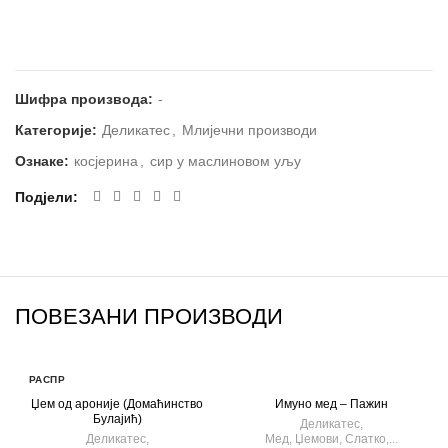
Шифра производа:
-
Категорије:
Деликатес
,
Млијечни производи
Ознаке:
косјерина
,
сир у маслиновом уљу
Подјели
ПОВЕЗАНИ ПРОИЗВОДИ
РАСПР
ОДАТ
Џем од ароније (Домаћинство
Имуно мед –
Пажин
О
Булајић)
Деликатес
,
Деликатес
,
Мед, Џемови, Слатко,...