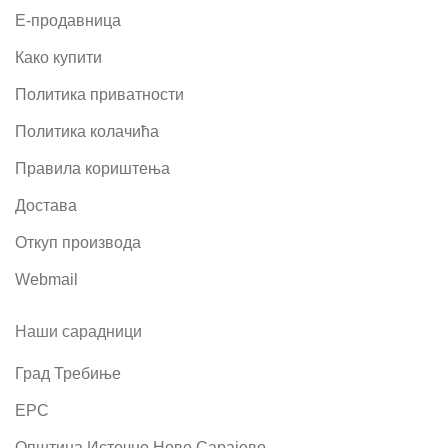
Е-продавница
Како купити
Политика приватности
Политика колачића
Правила кориштења
Достава
Откуп производа
Webmail
Наши сарадници
Град Требиње
ЕРС
Општина Источно Ново Сарајево