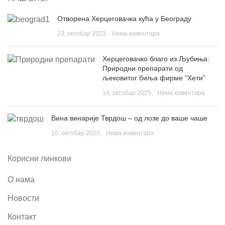
Отворена Херцеговачка кућа у Београду
23. октобар 2023.
Нема коментара
Херцеговачко благо из Љубиња:
Природни препарати од
љековитог биља фирме “Хети”
14. октобар 2025.
Нема коментара
Вина винарије Тврдош – од лозе до ваше чаше
10. октобар 2025.
Нема коментара
Корисни линкови
О нама
Новости
Контакт