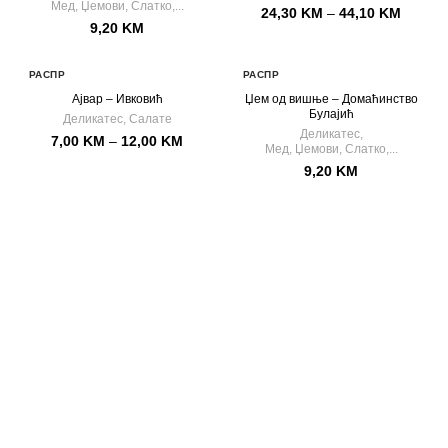
Мед, Џемови, Слатко,...
24,30
KM
–
44,10
KM
9,20
KM
РАСПР
РАСПР
ОДАТ
ОДАТ
Ајвар – Ивковић
Џем од вишње –
Домаћинство
О
О
Булајић
Деликатес
,
Салате
Деликатес
,
7,00
KM
–
12,00
KM
Мед, Џемови, Слатко,...
9,20
KM