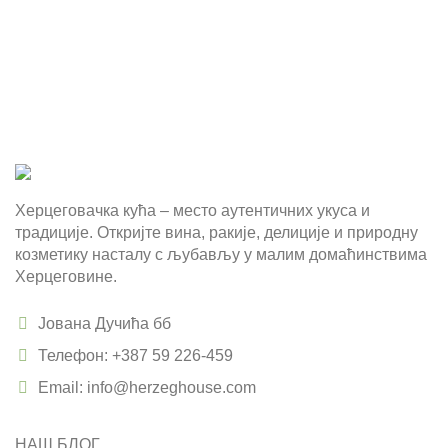
Херцеговачка кућа – место аутентичних укуса и
традиције. Откријте вина, ракије, делиције и природну
козметику насталу с љубављу у малим домаћинствима
Херцеговине.
Јована Дучића бб
Телефон: +387 59 226-459
Email: info@herzeghouse.com
НАШ БЛОГ