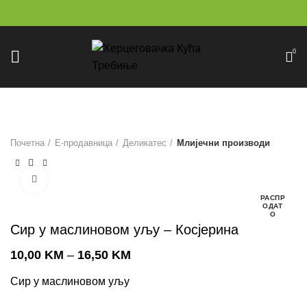
0
Почетна
Е-продавница
Деликатес
Млијечни производи
Click to enlarge
РАСПР
ОДАТ
О
Сир у маслиновом уљу – Косјерина
10,00
KM
–
16,50
KM
Сир у маслиновом уљу