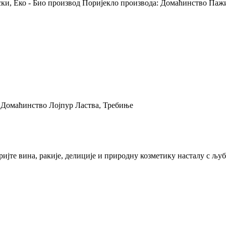
и, Еко - Био производ Поријекло производа: Домаћинство Пажи
 Домаћинство Лојпур Ластва, Требиње
кријте вина, ракије, делиције и природну козметику насталу с 