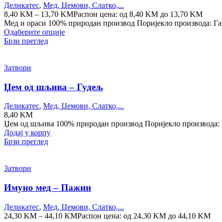
Деликатес
,
Мед, Џемови, Слатко,...
8,40
KM
–
13,70
KM
Распон цена: од 8,40 KM до 13,70 KM
Мед и ораси 100% природан производ Поријекло производа: Г
Одаберите опције
Брзи преглед
Затвори
Џем од шљива – Гудељ
Деликатес
,
Мед, Џемови, Слатко,...
8,40
KM
Џем од шљива 100% природан производ Поријекло производа:
Додај у корпу
Брзи преглед
Затвори
Имуно мед –
Пажин
Деликатес
,
Мед, Џемови, Слатко,...
24,30
KM
–
44,10
KM
Распон цена: од 24,30 KM до 44,10 KM