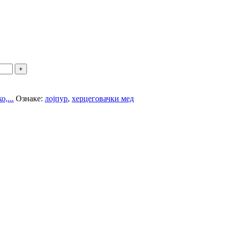
,...
Ознаке:
лојпур
,
херцеговачки мед