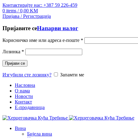
Контактирајте нас: +387 59 226-459
0
items
/
0,00
KM
Пријава / Регистрација
Пријавите се
Напарви налог
Корисничко име или адреса е-поште
*
Лозинка
*
Пријави се
Изгубили сте лозинку?
Запамти ме
Насловна
О нама
Новости
Контакт
E-продавница
Вина
Бијела вина