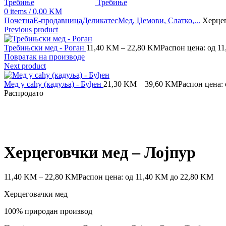
0
items
/
0,00
KM
Почетна
Е-продавница
Деликатес
Мед, Џемови, Слатко,...
Херцег
Previous product
Требињски мед - Роган
11,40
KM
–
22,80
KM
Распон цена: од 1
Повратак на производе
Next product
Мед у саћу (кадуља) - Буђен
21,30
KM
–
39,60
KM
Распон цена:
Распродато
Click to enlarge
Херцеговчки мед – Лојпур
11,40
KM
–
22,80
KM
Распон цена: од 11,40 KM до 22,80 KM
Херцеговачки мед
100% природан производ