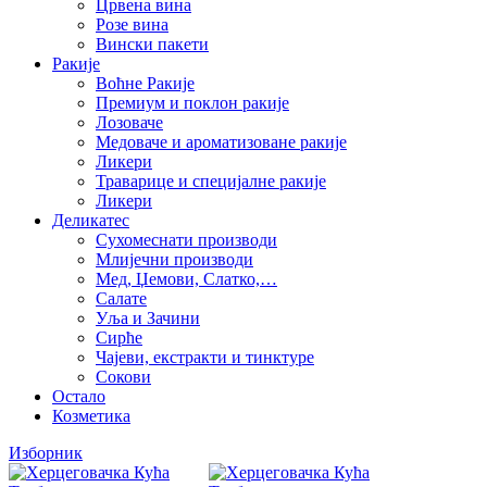
Црвена вина
Розе вина
Вински пакети
Ракије
Воћне Ракије
Премиум и поклон ракије
Лозоваче
Медоваче и ароматизоване ракије
Ликери
Траварице и специјалне ракије
Ликери
Деликатес
Сухомеснати производи
Млијечни производи
Мед, Џемови, Слатко,…
Салате
Уља и Зачини
Сирће
Чајеви, екстракти и тинктуре
Сокови
Остало
Козметика
Изборник