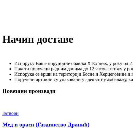
Начин доставе
Испоруку Ваше поруџбине обавља X Express, у року од 2-
Пакети поручени радним данима до 12 часова стижу у рок
Испорука се врши на територији Босне и Херцеговине и 
Поручени артикли су упаковани у адекватну амбалажу, к
Повезани производи
Затвори
Мед и ораси (Газдинство Драпић)