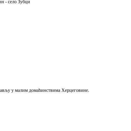
н - село Зубци
љубављу у малим домаћинствима Херцеговине.