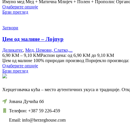
Имуно мед Мед + Матична Млијеч + Полен + Прополис Органск
Одаберите опције
Брзи преглед
Затвори
Џем од малине – Лојпур
Деликатес
,
Мед, Џемови, Слатко,...
6,90
KM
–
9,10
KM
Распон цена: од 6,90 KM до 9,10 KM
Џем од малине 100% природан производ Поријекло производа:
Одаберите опције
Брзи преглед
Херцеговачка кућа – место аутентичних укуса и традиције. От
Јована Дучића бб
Телефон: +387 59 226-459
Email: info@herzeghouse.com