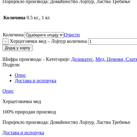
Поријекло производа: Домаћинство Лојпур, Ластва Требиње
Количина
0.5 кг., 1 кг.
Количина
Очисти
Херцеговчки мед – Лојпур количина
Додај у корпу
Шифра производа:
-
Категорије:
Деликатес
,
Мед, Џемови, Слатко
Подјели
Опис
Достава и испорука
Опис
Херцеговачки мед
100% природан производ
Поријекло производа: Домаћинство Лојпур, Ластва Требиње
Достава и испорука