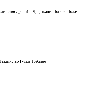
аздинство Драпић – Дријењани, Попово Поље
 Газдинство Гудељ Требиње