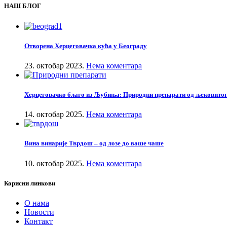
НАШ БЛОГ
Отворена Херцеговачка кућа у Београду
23. октобар 2023.
Нема коментара
Херцеговачко благо из Љубиња: Природни препарати од љековито
14. октобар 2025.
Нема коментара
Вина винарије Тврдош – од лозе до ваше чаше
10. октобар 2025.
Нема коментара
Корисни линкови
О нама
Новости
Контакт