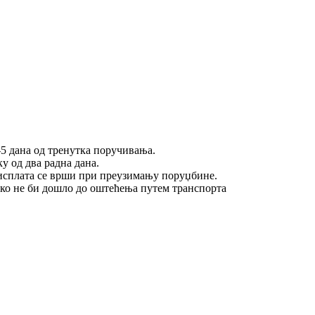
5 дана од тренутка поручивања.
у од два радна дана.
исплата се врши при преузимању поруџбине.
ако не би дошло до оштећења путем транспорта