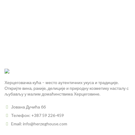
Херцеговачка кућа – место аутентичних укуса и традиције.
Откријте вина, ракије, делиције и природну козметику насталу с
љубављу у малим домаћинствима Херцеговине.
Јована Дучића бб
Телефон: +387 59 226-459
Email: info@herzeghouse.com