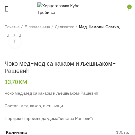
0
Почетна
Е-продавница
Деликатес
Мед, Џемови, Слатко,...
Click to enlarge
Чоко мед-мед са какаом и љешњаком-
Рашевић
13,70
KM
Чоко мед-мед са какаом и љешњаком-Рашевић
Састав: мед, какао, љешњаци
Поријекло производа-Домаћинство Рашевић
Количина
130 гр.