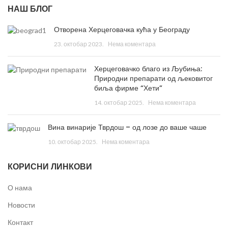
НАШ БЛОГ
Отворена Херцеговачка кућа у Београду
23. октобар 2023.
Нема коментара
Херцеговачко благо из Љубиња:
Природни препарати од љековитог
биља фирме “Хети”
14. октобар 2025.
Нема коментара
Вина винарије Тврдош – од лозе до ваше чаше
10. октобар 2025.
Нема коментара
КОРИСНИ ЛИНКОВИ
О нама
Новости
Контакт