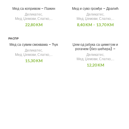
Мед са копривом – Пажин
Мед и суво грожђе – Драпић
Деликатес
,
Деликатес
,
Мед, Џемови, Слатко,...
Мед, Џемови, Слатко,...
22,80
KM
8,40
KM
–
13,70
KM
РАСПР
ОДАТ
Мед са сувим смоквама – Ћук
Џем од јабука са циметом и
О
рогачем (без шећера) –
Деликатес
,
Рашевић
Мед, Џемови, Слатко,...
Деликатес
,
Мед, Џемови, Слатко,...
15,30
KM
12,20
KM