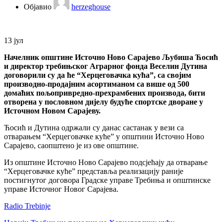
Објавио
herzeghouse
13
јул
Начелник општине Источно Ново Сарајево Љубиша Ћосић
и директор требињског Аграрног фонда Веселин Дутина
договорили су да ће “Херцеговачка кућа”, са својим
производно-продајним асортиманом са више од 500
домаћих пољопривредно-прехрамбених производа, бити
отворена у пословном дијелу будуће спортске дворане у
Источном Новом Сарајеву.
Ћосић и Дутина одржали су данас састанак у вези са
отварањем “Херцеговачке куће” у општини Источно Ново
Сарајево, саопштено је из ове општине.
Из општине Источно Ново Сарајево подсјећају да отварање
“Херцеговачке куће” представља реализацију раније
постигнутог договора Градске управе Требиња и општинске
управе Источног Новог Сарајева.
Radio Trebinje