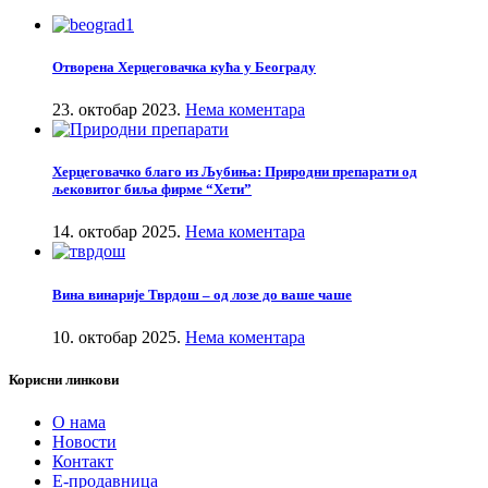
Отворена Херцеговачка кућа у Београду
23. октобар 2023.
Нема коментара
Херцеговачко благо из Љубиња: Природни препарати од
љековитог биља фирме “Хети”
14. октобар 2025.
Нема коментара
Вина винарије Тврдош – од лозе до ваше чаше
10. октобар 2025.
Нема коментара
Корисни линкови
О нама
Новости
Контакт
Е-продавница