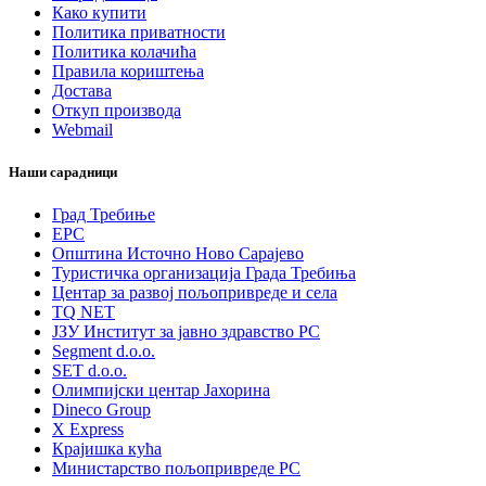
Како купити
Политика приватности
Политика колачића
Правила кориштења
Достава
Откуп производа
Webmail
Наши сарадници
Град Требиње
ЕРС
Општина Источно Ново Сарајево
Туристичка организација Града Требиња
Центар за развој пољопривреде и села
TQ NET
ЈЗУ Институт за јавно здравство РС
Segment d.o.o.
SET d.o.o.
Олимпијски центар Јахорина
Dineco Group
X Express
Крајишка кућа
Министарство пољопривреде РС