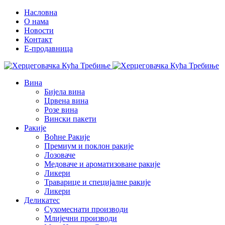
Насловна
О нама
Новости
Контакт
E-продавница
Вина
Бијела вина
Црвена вина
Розе вина
Вински пакети
Ракије
Воћне Ракије
Премиум и поклон ракије
Лозоваче
Медоваче и ароматизоване ракије
Ликери
Траварице и специјалне ракије
Ликери
Деликатес
Сухомеснати производи
Млијечни производи