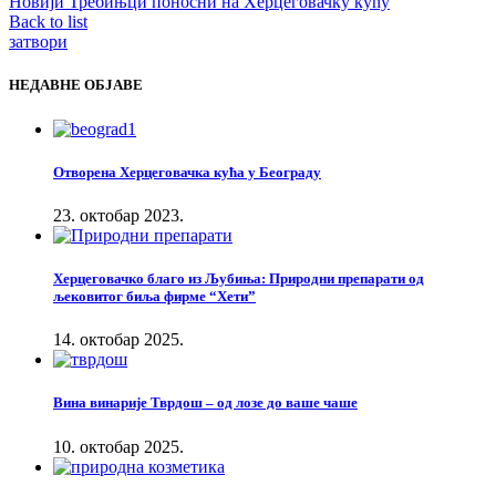
Новији
Требињци поносни на Херцеговачку кућу
Back to list
затвори
НЕДАВНЕ ОБЈАВЕ
Отворена Херцеговачка кућа у Београду
23. октобар 2023.
Херцеговачко благо из Љубиња: Природни препарати од
љековитог биља фирме “Хети”
14. октобар 2025.
Вина винарије Тврдош – од лозе до ваше чаше
10. октобар 2025.