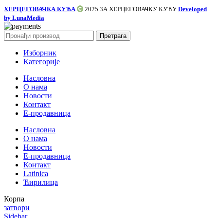
ХЕРЦЕГОВАЧКА КУЋА
2025 ЗА
ХЕРЦЕГОВАЧКУ КУЋУ
Developed
by LunaMedia
Претрага
Изборник
Категорије
Насловна
О нама
Новости
Контакт
E-продавница
Насловна
О нама
Новости
Е-продавница
Контакт
Latinica
Ћирилица
Корпа
затвори
Sidebar