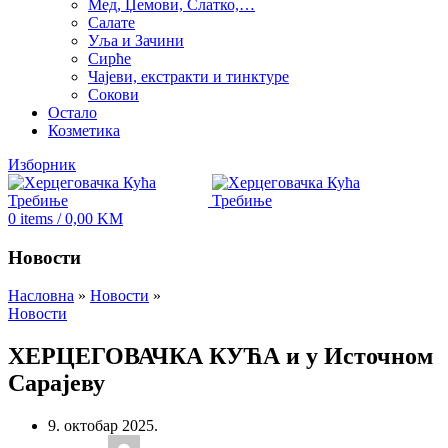
Мед, Џемови, Слатко,…
Салате
Уља и Зачини
Сирће
Чајеви, екстракти и тинктуре
Сокови
Остало
Козметика
Изборник
0
items
/
0,00
KM
Новости
Насловна
»
Новости
»
Новости
ХЕРЦЕГОВАЧКА КУЋА и у Источном
Сарајеву
9. октобар 2025.