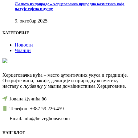
Љепота из природе – херцеговачка природна козметика која
његује тијело и душу
9. октобар 2025.
КАТЕГОРИЈЕ
Новости
Чланци
Херцеговачка кућа – место аутентичних укуса и традиције.
Откријте вина, ракије, делиције и природну козметику
насталу с љубављу у малим домаћинствима Херцеговине.
Јована Дучића бб
Телефон: +387 59 226-459
Email: info@herzeghouse.com
НАШ БЛОГ