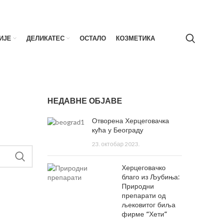
ИЈЕ
ДЕЛИКАТЕС
ОСТАЛО
КОЗМЕТИКА
НЕДАВНЕ ОБЈАВЕ
Отворена Херцеговачка
кућа у Београду
23. октобар 2023.
Херцеговачко
благо из Љубиња:
Природни
препарати од
љековитог биља
фирме “Хети”