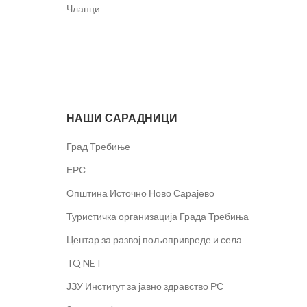
Чланци
НАШИ САРАДНИЦИ
Град Требиње
ЕРС
Општина Источно Ново Сарајево
Туристичка организација Града Требиња
Центар за развој пољопривреде и села
TQ NET
ЈЗУ Институт за јавно здравство РС