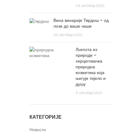
14. октобар 2025.
Вина винарије Тврдош – од
лозе до ваше чаше
10. октобар 2025.
Љепота из
природе –
херцеговачка
природна
козметика која
његује тијело и
душу
9. октобар 2025.
КАТЕГОРИЈЕ
Новости