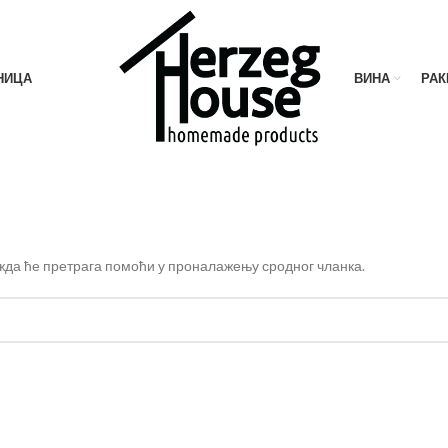
НИЦА
ВИНА
РАК
ожда ће претрага помоћи у проналажењу сродног чланка.