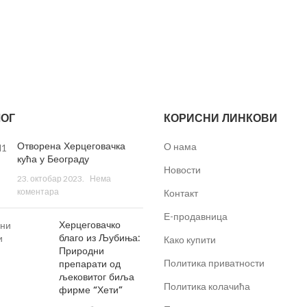
ОГ
КОРИСНИ ЛИНКОВИ
Отворена Херцеговачка
О нама
кућа у Београду
Новости
23. октобар 2023.
Нема
коментара
Контакт
Е-продавница
Херцеговачко
благо из Љубиња:
Како купити
Природни
препарати од
Политика приватности
љековитог биља
Политика колачића
фирме “Хети”