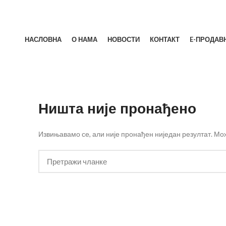
НАСЛОВНА
О НАМА
НОВОСТИ
КОНТАКТ
E-ПРОДАВ
Ништа није пронађено
Извињавамо се, али није пронађен ниједан резултат. М