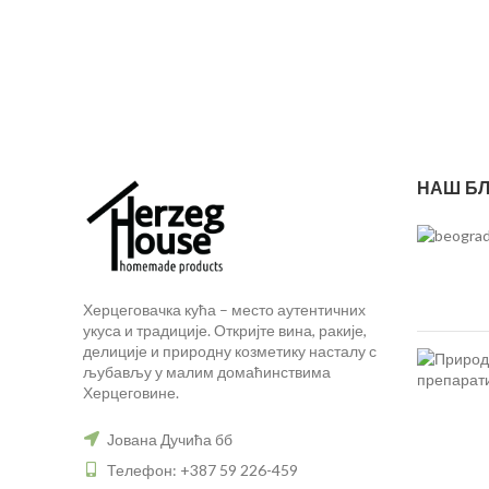
НАШ БЛ
Херцеговачка кућа – место аутентичних
укуса и традиције. Откријте вина, ракије,
делиције и природну козметику насталу с
љубављу у малим домаћинствима
Херцеговине.
Јована Дучића бб
Телефон: +387 59 226-459