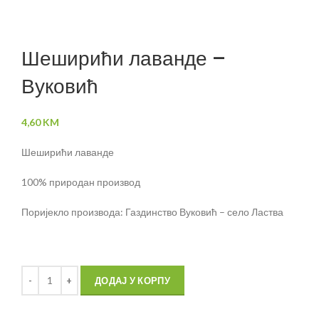
Click to enlarge
Шеширићи лаванде –
Вуковић
4,60
KM
Шеширићи лаванде
100% природан производ
Поријекло производа: Газдинство Вуковић – село Ластва
ДОДАЈ У КОРПУ