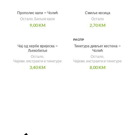
Прополис капи – Чолић
Смиље кесица
Остало
,
Биљне капи
Остало
9,00
KM
2,70
KM
РАСПР
ОДАТ
Чај од хербе вријеска –
Тинктура дивљег кестена –
О
Љекобиље
Чолић
Остало
,
Остало
,
Чајеви, екстракти и тинктуре
Чајеви, екстракти и тинктуре
3,40
KM
8,00
KM