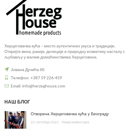
Херцеговачка кућа – место аутентичних укуса и традиције.
Откријте вина, ракије, делиције и природну козметику насталу с
љубављу у малим домаћинствима Херцеговине.
Јована Дучића бб
Телефон: +387 59 226-459
Email: info@herzeghouse.com
НАШ БЛОГ
Отворена Херцеговачка кућа у Београду
23. октобар 2023.
Нема коментара