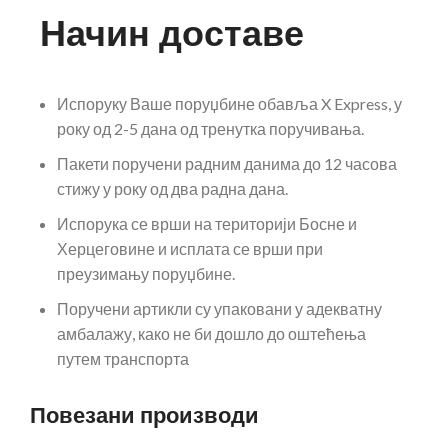
Начин доставе
Испоруку Ваше поруџбине обавља X Express, у
року од 2-5 дана од тренутка поручивања.
Пакети поручени радним данима до 12 часова
стижу у року од два радна дана.
Испорука се врши на територији Босне и
Херцеговине и исплата се врши при
преузимању поруџбине.
Поручени артикли су упаковани у адекватну
амбалажу, како не би дошло до оштећења
путем транспорта
Повезани производи