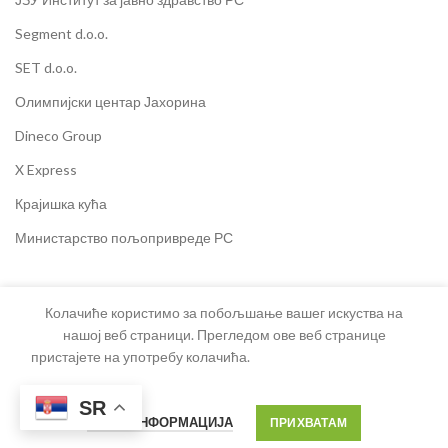
Segment d.o.o.
SET d.o.o.
Олимпијски центар Јахорина
Dineco Group
X Express
Крајишка кућа
Министарство пољопривреде РС
Колачиће користимо за побољшање вашег искуства на
ХЕРЦЕГОВАЧКА КУЋА
2025 ЗА
ХЕРЦЕГОВАЧКУ КУЋУ
Developed by
LunaMedia
нашој веб страници. Прегледом ове веб странице
пристајете на употребу колачића.
SR
ВИШЕ ИНФОРМАЦИЈА
ПРИХВАТАМ
Шеширићи лаванде – Вуковић