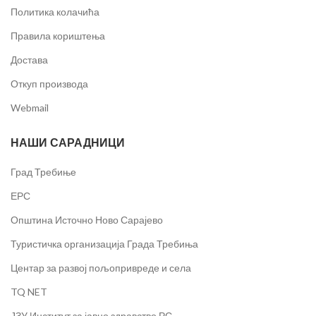
Политика колачића
Правила кориштења
Достава
Откуп производа
Webmail
НАШИ САРАДНИЦИ
Град Требиње
ЕРС
Општина Источно Ново Сарајево
Туристичка организација Града Требиња
Центар за развој пољопривреде и села
TQ NET
ЈЗУ Институт за јавно здравство РС