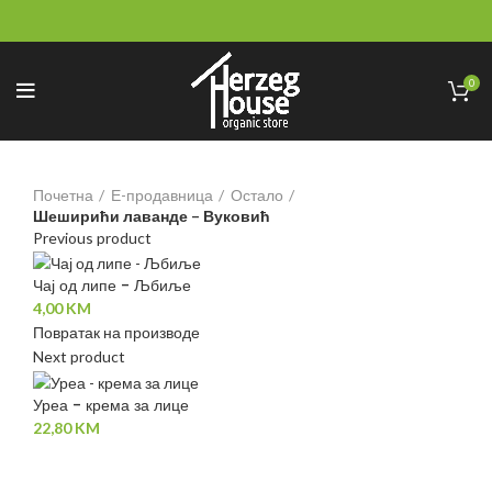
0
Почетна
Е-продавница
Остало
Шеширићи лаванде – Вуковић
Previous product
Чај од липе - Љбиље
4,00
KM
Повратак на производе
Next product
Уреа - крема за лице
22,80
KM